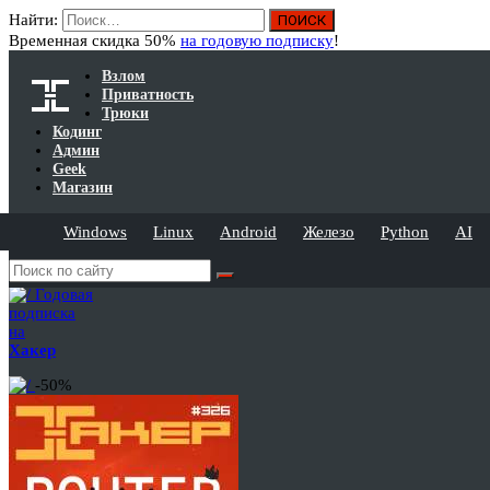
Найти:
Временная скидка 50%
на годовую подписку
!
Взлом
Приватность
Трюки
Кодинг
Админ
Geek
Магазин
Windows
Linux
Android
Железо
Python
AI
Годовая
подписка
на
Хакер
-50%