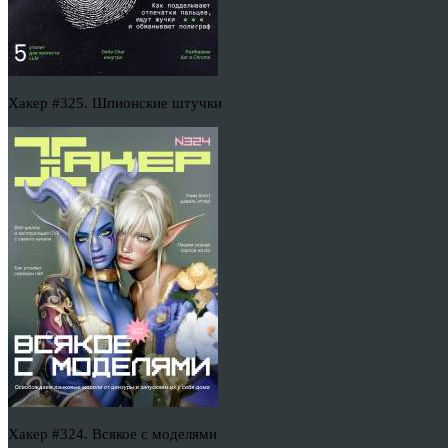
Хакер #325. Шпионские штучки
Хакер #324. Всякое с моделями