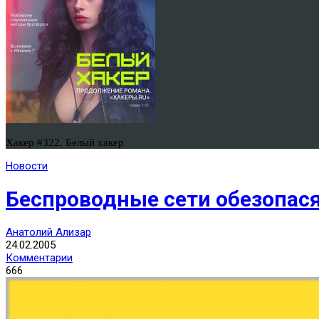
Хакер #322. Белый хакер
Новости
Беспроводные сети обезопас
Анатолий Ализар
24.02.2005
Комментарии
666