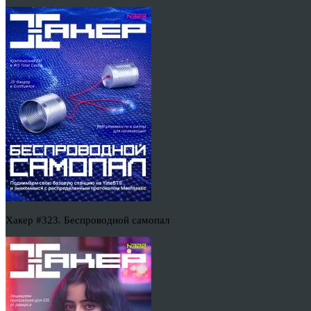
Хакер #323. Беспроводной самопал