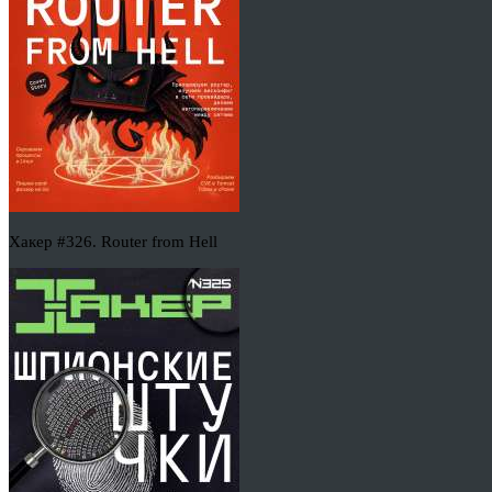
Хакер #326. Router from Hell