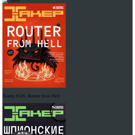
-50%
Хакер #326. Router from Hell