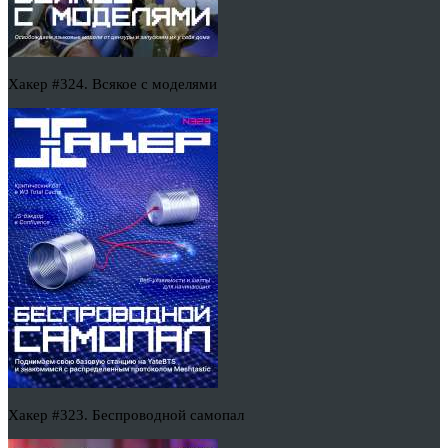
Хакер #324. Всякое с моделями
Хакер #323. Беспроводной самопал