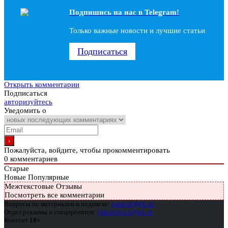
Подпишись на наc в Telegram!
Только важные новости и лучшие статьи
Подписаться
Открыть комментарии
Подписаться
авторизуйтесь
Уведомить о
Пожалуйста, войдите, чтобы прокомментировать
0
комментариев
Старые
Новые
Популярные
Межтекстовые Отзывы
Посмотреть все комментарии
Вопросы по материалам и подписке:
support@glc.ru
Отдел рекламы и спецпроектов:
yakovleva.a@glc.ru
Контент
18+