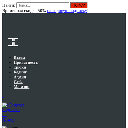
Найти:
Вход
Временная скидка 50%
на годовую подписку
!
Взлом
Приватность
Трюки
Кодинг
Админ
Geek
Магазин
Годовая
подписка
на
Хакер