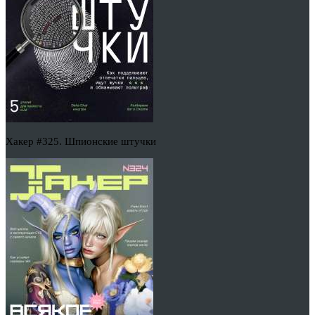
Хакер #325. Шпионские штучки