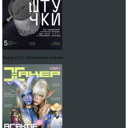
Хакер #325. Шпионские штучки