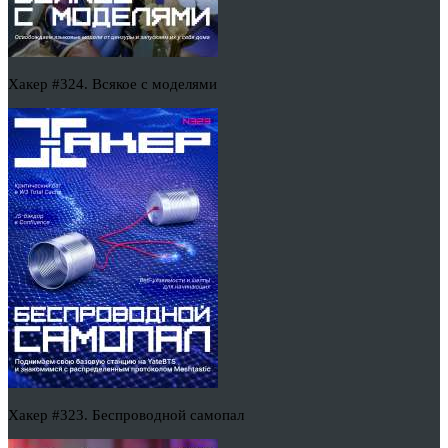
Хакер #324. Всякое с моделями
Хакер #323. Беспроводной самопал