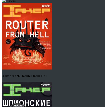
-50%
Хакер #326. Router from Hell