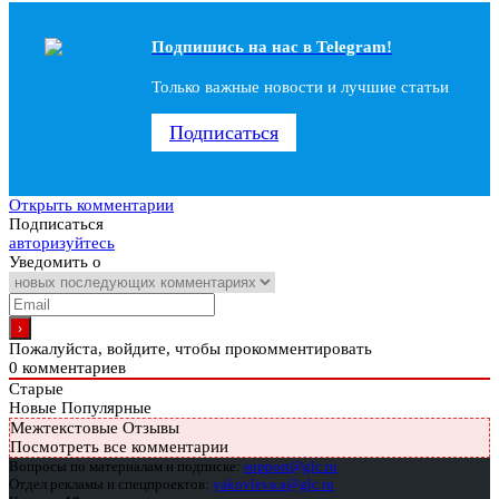
Подпишись на наc в Telegram!
Только важные новости и лучшие статьи
Подписаться
Открыть комментарии
Подписаться
авторизуйтесь
Уведомить о
Пожалуйста, войдите, чтобы прокомментировать
0
комментариев
Старые
Новые
Популярные
Межтекстовые Отзывы
Посмотреть все комментарии
Вопросы по материалам и подписке:
support@glc.ru
Отдел рекламы и спецпроектов:
yakovleva.a@glc.ru