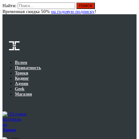
Найти:
Вход
Временная скидка 50%
на годовую подписку
!
Взлом
Приватность
Трюки
Кодинг
Админ
Geek
Магазин
Годовая
подписка
на
Хакер