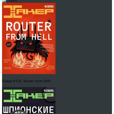
-50%
Хакер #326. Router from Hell