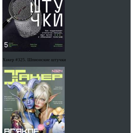
Хакер #325. Шпионские штучки