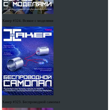
Хакер #324. Всякое с моделями
Хакер #323. Беспроводной самопал