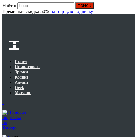
Найти:
Вход
Временная скидка 50%
на годовую подписку
!
Взлом
Приватность
Трюки
Кодинг
Админ
Geek
Магазин
Годовая
подписка
на
Хакер