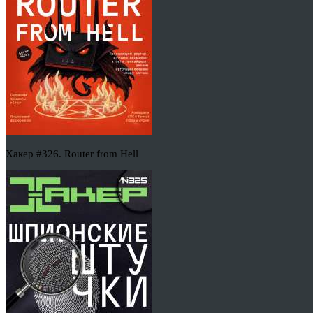
Хакер #326. Router from Hell