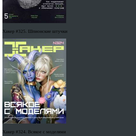
Хакер #325. Шпионские штучки
Хакер #324. Всякое с моделями