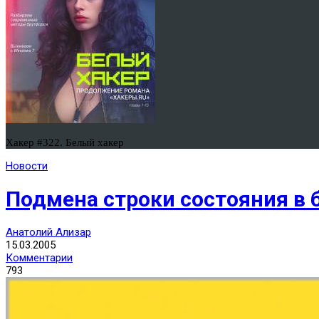
Хакер #322. Белый хакер
Новости
Подмена строки состояния в б
Анатолий Ализар
15.03.2005
Комментарии
793