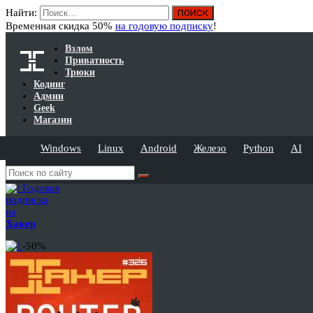
Найти:
Временная скидка 50%
на годовую подписку
!
Взлом
Приватность
Трюки
Кодинг
Админ
Geek
Магазин
Windows
Linux
Android
Железо
Python
AI
Годовая
подписка
на
Хакер
-50%