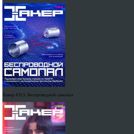
Хакер #323. Беспроводной самопал