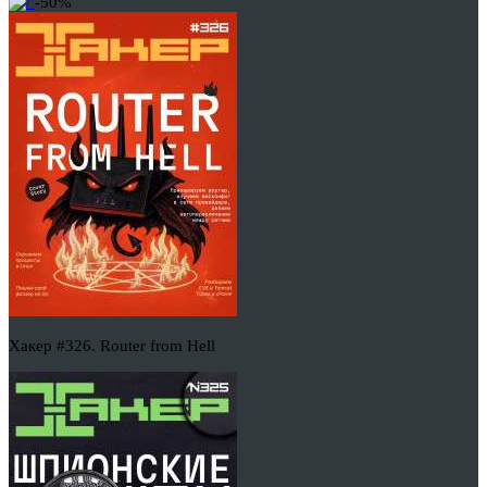
-50%
Хакер #326. Router from Hell