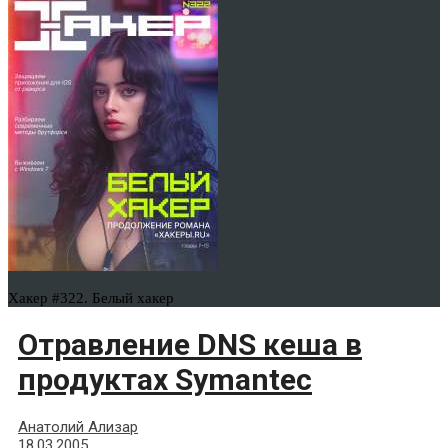
Хакер #322. Белый хакер
Отравление DNS кеша в
продуктах Symantec
Анатолий Ализар
18.03.2005