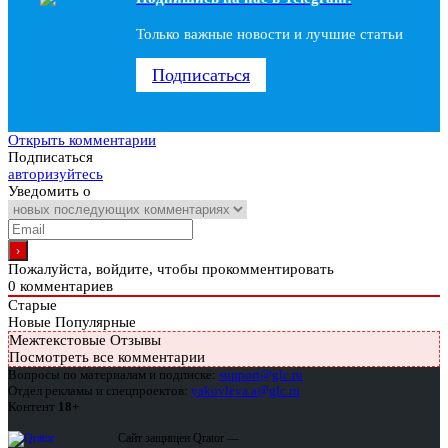
Только важные новости и лучшие статьи
Подписаться
Открыть комментарии
Подписаться
авторизуйтесь
Уведомить о
Пожалуйста, войдите, чтобы прокомментировать
0
комментариев
Старые
Новые
Популярные
Межтекстовые Отзывы
Посмотреть все комментарии
Вопросы по материалам и подписке:
support@glc.ru
Отдел рекламы и спецпроектов:
yakovleva.a@glc.ru
Контент
18+
Сайт защищен Qrator —