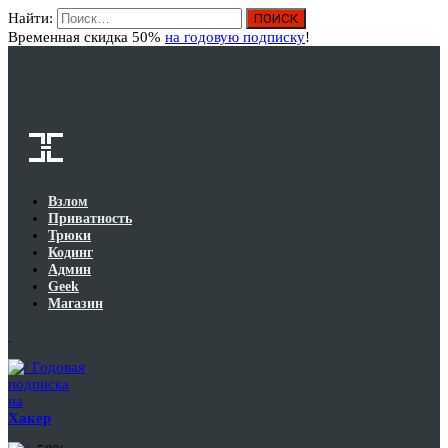
Найти:
Вход
Временная скидка 50%
на годовую подписку
!
Взлом
Приватность
Трюки
Кодинг
Админ
Geek
Магазин
Годовая
подписка
на
Хакер