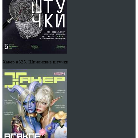
Хакер #325. Шпионские штучки