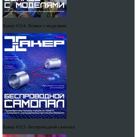
Хакер #324. Всякое с моделями
Хакер #323. Беспроводной самопал