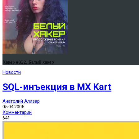
Хакер #322. Белый хакер
Новости
SQL-инъекция в MX Kart
Анатолий Ализар
05.04.2005
Комментарии
641