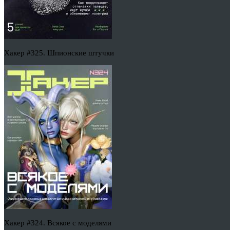
Хакер #325. Шпионские штучки
Хакер #324. Всякое с моделями