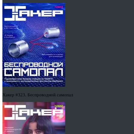
Хакер #323. Беспроводной самопал