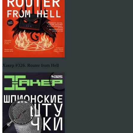
Хакер #326. Router from Hell