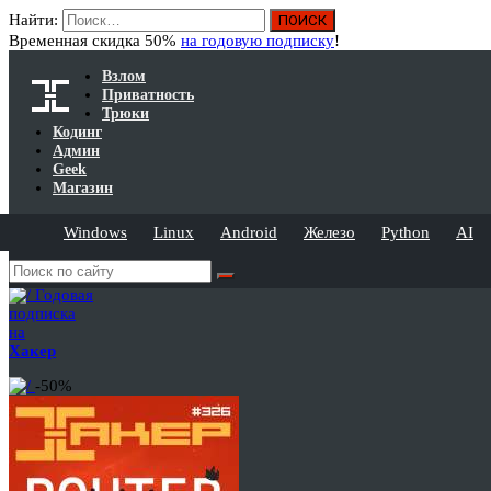
Найти:
Временная скидка 50%
на годовую подписку
!
Взлом
Приватность
Трюки
Кодинг
Админ
Geek
Магазин
Windows
Linux
Android
Железо
Python
AI
Годовая
подписка
на
Хакер
-50%