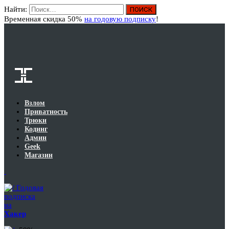
Найти:
Вход
Временная скидка 50%
на годовую подписку
!
Взлом
Приватность
Трюки
Кодинг
Админ
Geek
Магазин
Годовая
подписка
на
Хакер