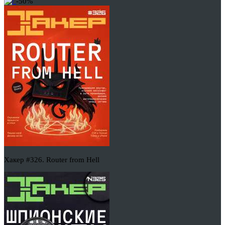
-50%
Хакер #326. Router from Hell