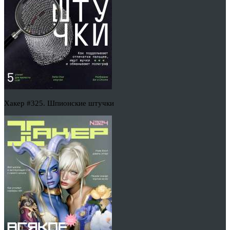
Хакер #325. Шпионские штучки