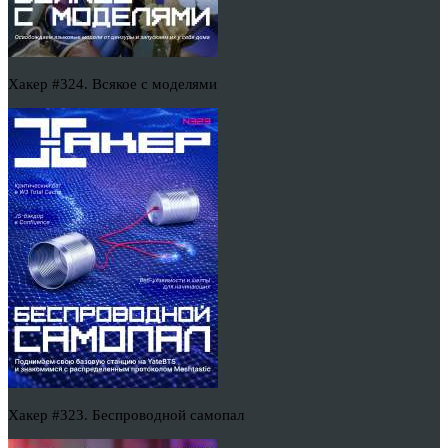
Хакер #324. Всякое с моделями
Хакер #323. Беспроводной самопал