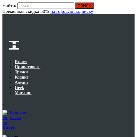
Найти:
Вход
Временная скидка 50%
на годовую подписку
!
Взлом
Приватность
Трюки
Кодинг
Админ
Geek
Магазин
Годовая
подписка
на
Хакер