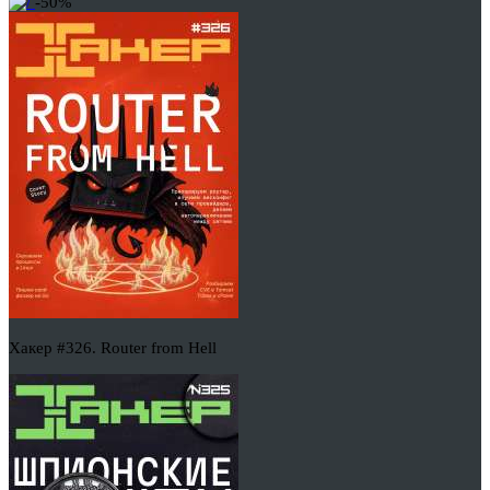
-50%
Хакер #326. Router from Hell