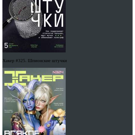
Хакер #325. Шпионские штучки