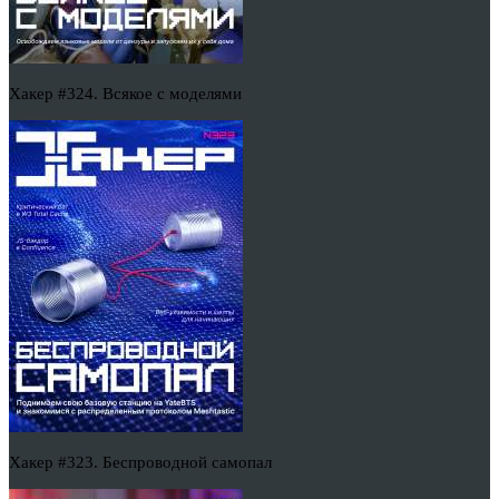
Хакер #324. Всякое с моделями
Хакер #323. Беспроводной самопал