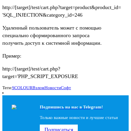
http://[target]/test/cart.php?target=product&product_id=
'SQL_INJECTION&category_id=246
Удаленный пользователь может с помощью
специально сформированного запроса
получить доступ к системной информации.
Пример:
http://[target]/test/cart.php?
target='PHP_SCRIPT_EXPOSURE
Теги:
SCOLOUR
Взлом
Новости
Софт
Подпишись на наc в Telegram!
Только важные новости и лучшие статьи
Подписаться