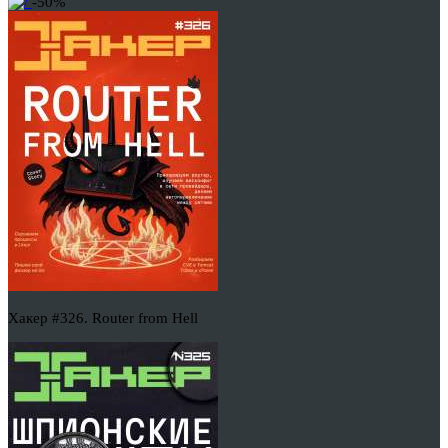
-50%
Хакер #326. Router from Hell