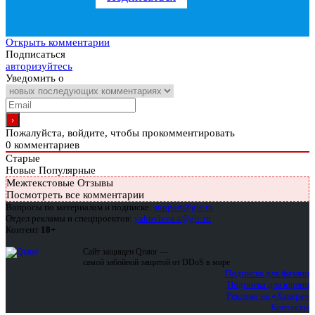
Открыть комментарии
Подписаться
авторизуйтесь
Уведомить о
Пожалуйста, войдите, чтобы прокомментировать
0
комментариев
Старые
Новые
Популярные
Межтекстовые Отзывы
Посмотреть все комментарии
Вопросы по материалам и подписке:
support@glc.ru
Отдел рекламы и спецпроектов:
yakovleva.a@glc.ru
Контент
18+
Сайт защищен Qrator —
самой забойной защитой от DDoS в мире
Подписка для физлиц
Подписка для юрлиц
Реклама на «Хакере»
Контакты