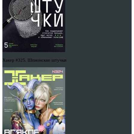
Хакер #325. Шпионские штучки