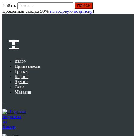
Найти:
Вход
Временная скидка 50%
на годовую подписку
!
Взлом
Приватность
Трюки
Кодинг
Админ
Geek
Магазин
Годовая
подписка
на
Хакер