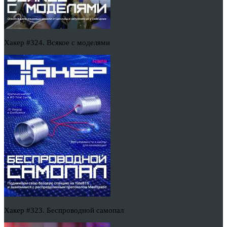
Хакер #324. Всякое с моделями
Хакер #323. Беспроводной самопал