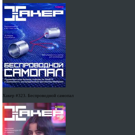
Хакер #323. Беспроводной самопал