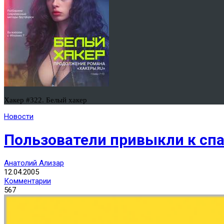
Хакер #322. Белый хакер
Новости
Пользователи привыкли к сп
Анатолий Ализар
12.04.2005
Комментарии
567