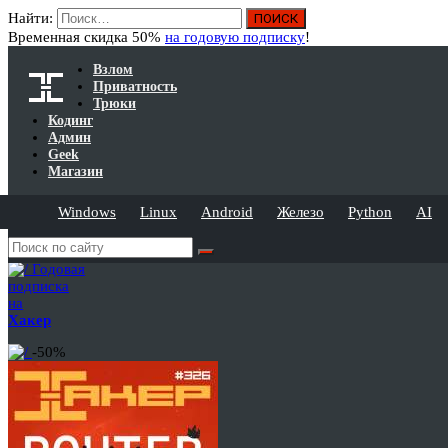
Найти:
Временная скидка 50%
на годовую подписку
!
Взлом
Приватность
Трюки
Кодинг
Админ
Geek
Магазин
Windows
Linux
Android
Железо
Python
AI
Годовая
подписка
на
Хакер
-50%