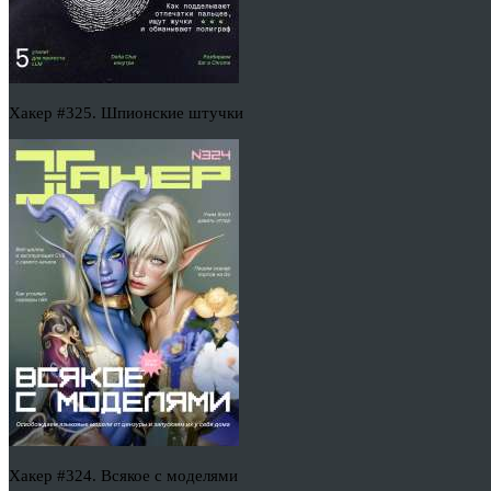
Хакер #325. Шпионские штучки
Хакер #324. Всякое с моделями