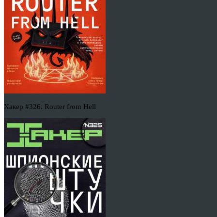
Хакер #326. Router from Hell