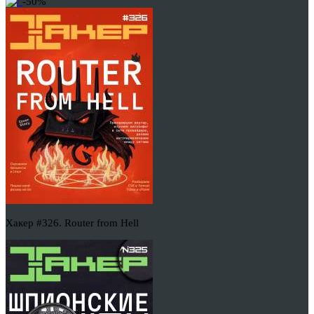
-50%
Хакер #326. Router from Hell