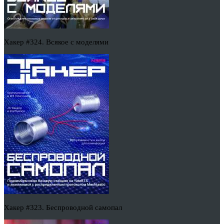
Хакер #324. Всякое с моделями
Хакер #323. Беспроводной самопал