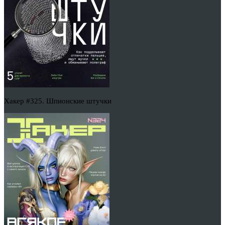
Хакер #325. Шпионские штучки