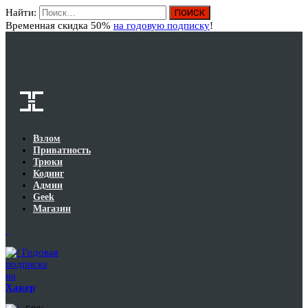
Найти:
Вход
Временная скидка 50%
на годовую подписку
!
Взлом
Приватность
Трюки
Кодинг
Админ
Geek
Магазин
Годовая
подписка
на
Хакер