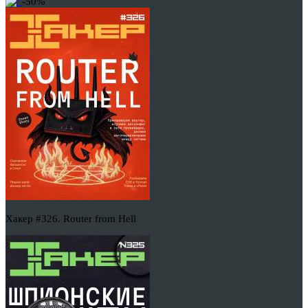
-50%
Хакер #326. Router from Hell