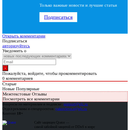
Только важные новости и лучшие статьи
Подписаться
Открыть комментарии
Подписаться
авторизуйтесь
Уведомить о
Пожалуйста, войдите, чтобы прокомментировать
0
комментариев
Старые
Новые
Популярные
Межтекстовые Отзывы
Посмотреть все комментарии
Вопросы по материалам и подписке:
support@glc.ru
Отдел рекламы и спецпроектов:
yakovleva.a@glc.ru
Контент
18+
Сайт защищен Qrator —
самой забойной защитой от DDoS в мире