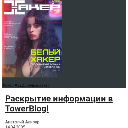
Хакер #322. Белый хакер
Раскрытие информации в
TowerBlog!
Анатолий Ализар
14.04.2005