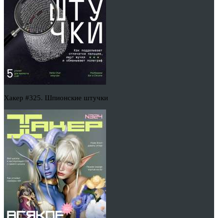
Хакер #325. Шпионские штучки