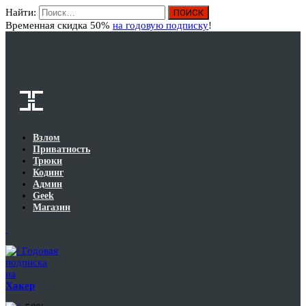
Найти:
Вход
Временная скидка 50%
на годовую подписку
!
Взлом
Приватность
Трюки
Кодинг
Админ
Geek
Магазин
Годовая
подписка
на
Хакер