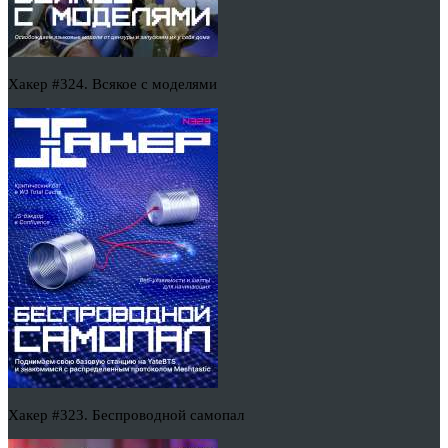
Хакер #324. Всякое с моделями
Хакер #323. Беспроводной самопал