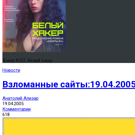
Хакер #322. Белый хакер
Новости
Взломанные сайты:19.04.200
Анатолий Ализар
19.04.2005
Комментарии
618