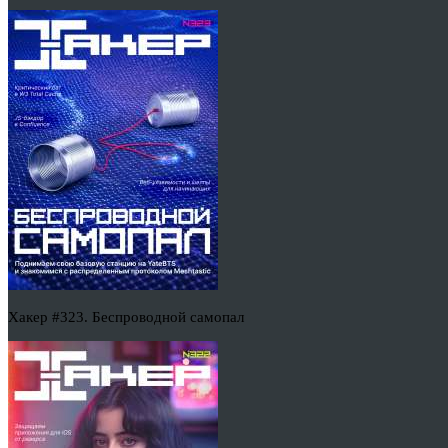
Хакер #323. Беспроводной самопал