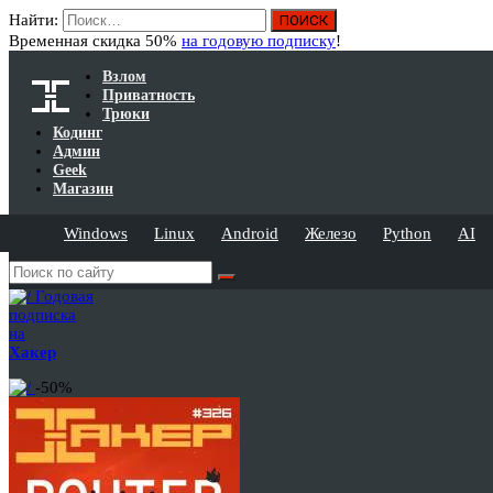
Найти:
Временная скидка 50%
на годовую подписку
!
Взлом
Приватность
Трюки
Кодинг
Админ
Geek
Магазин
Windows
Linux
Android
Железо
Python
AI
Годовая
подписка
на
Хакер
-50%