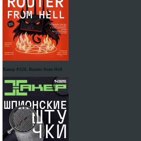
Хакер #326. Router from Hell