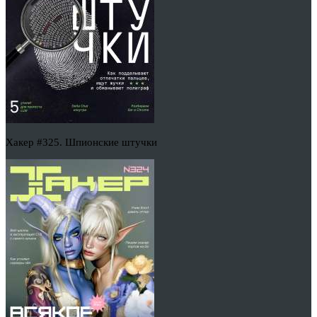
Хакер #325. Шпионские штучки