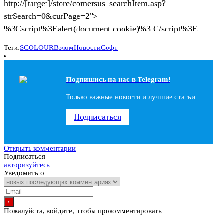
http://[target]/store/comersus_searchItem.asp?
strSearch=0&curPage=2">
%3Cscript%3Ealert(document.cookie)%3 C/script%3E
Теги:
SCOLOUR
Взлом
Новости
Софт
Подпишись на наc в Telegram!
Только важные новости и лучшие статьи
Подписаться
Открыть комментарии
Подписаться
авторизуйтесь
Уведомить о
Пожалуйста, войдите, чтобы прокомментировать