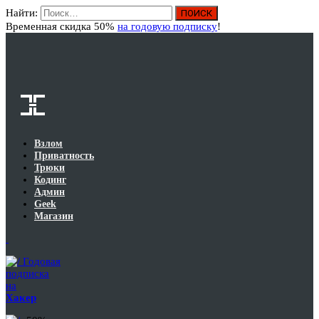
Найти:
Вход
Временная скидка 50%
на годовую подписку
!
Взлом
Приватность
Трюки
Кодинг
Админ
Geek
Магазин
Годовая
подписка
на
Хакер