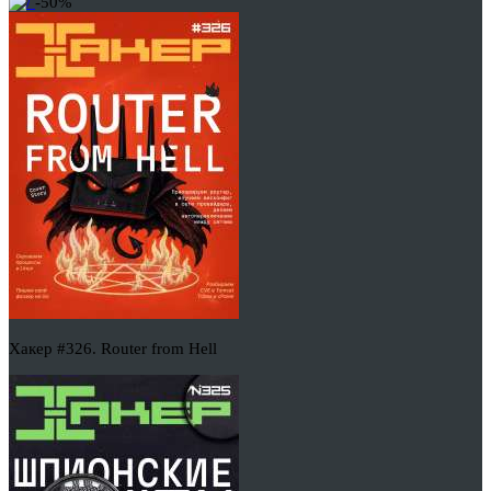
-50%
Хакер #326. Router from Hell