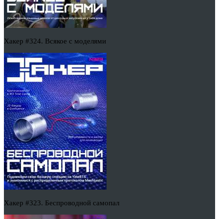
Хакер #324. Всякое с моделями
Хакер #323. Беспроводной самопал