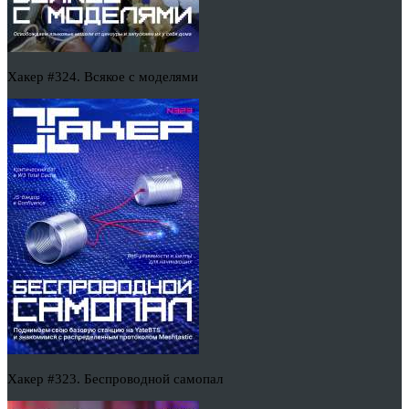
Хакер #324. Всякое с моделями
Хакер #323. Беспроводной самопал