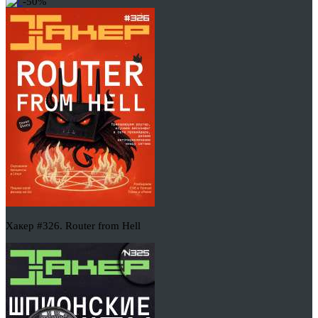
-50%
Хакер #326. Router from Hell