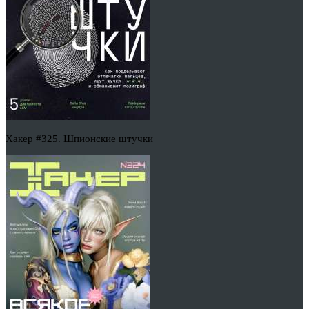
Хакер #325. Шпионские штучки