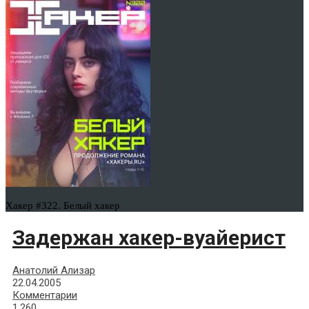
Хакер #322. Белый хакер
Задержан хакер-вуайерист
Анатолий Ализар
22.04.2005
Комментарии
1,260