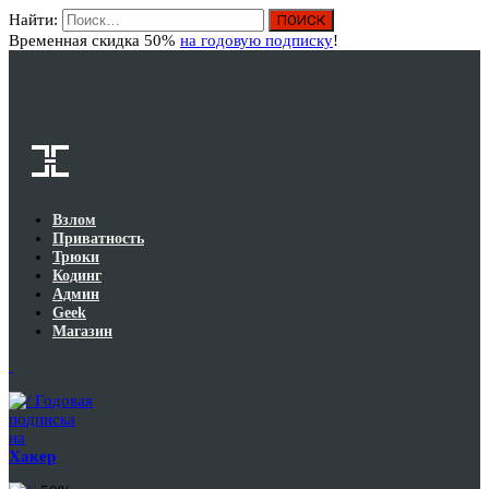
Найти:
Вход
Временная скидка 50%
на годовую подписку
!
Взлом
Приватность
Трюки
Кодинг
Админ
Geek
Магазин
Годовая
подписка
на
Хакер