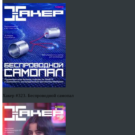
Хакер #323. Беспроводной самопал