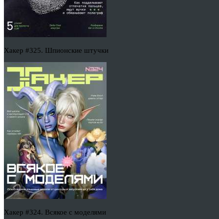
Хакер #325. Шпионские штучки
Хакер #324. Всякое с моделями