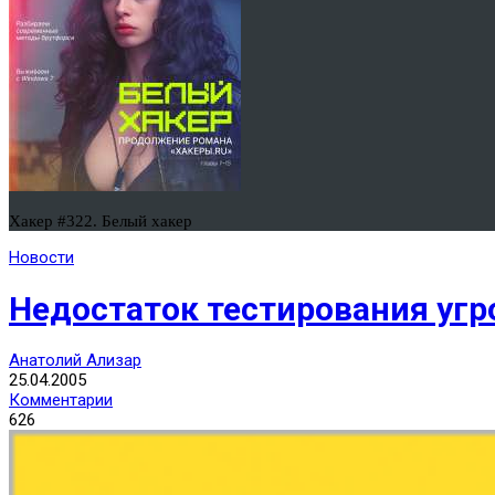
Хакер #322. Белый хакер
Новости
Недостаток тестирования угр
Анатолий Ализар
25.04.2005
Комментарии
626