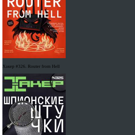
Хакер #326. Router from Hell