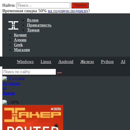
Найти:
Временная скидка 50%
на годовую подписку
!
Взлом
Приватность
Трюки
Кодинг
Админ
Geek
Магазин
Windows
Linux
Android
Железо
Python
AI
Годовая
подписка
на
Хакер
-50%