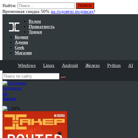
Найти:
Временная скидка 50%
на годовую подписку
!
Взлом
Приватность
Трюки
Кодинг
Админ
Geek
Магазин
Windows
Linux
Android
Железо
Python
AI
Годовая
подписка
на
Хакер
-50%