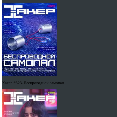
Хакер #323. Беспроводной самопал