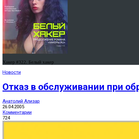
Хакер #322. Белый хакер
Новости
Отказ в обслуживании при обр
Анатолий Ализар
26.04.2005
Комментарии
724