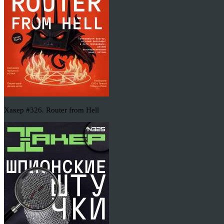
Хакер #326. Router from Hell