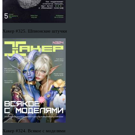
Хакер #325. Шпионские штучки
Хакер #324. Всякое с моделями