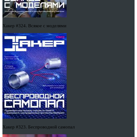
Хакер #324. Всякое с моделями
Хакер #323. Беспроводной самопал