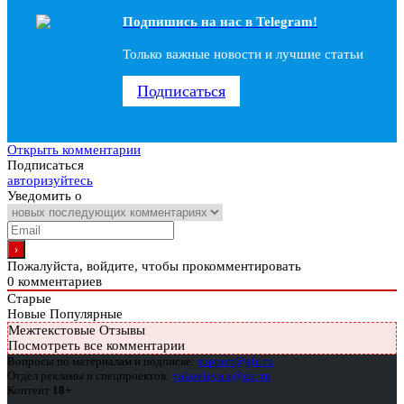
Подпишись на наc в Telegram!
Только важные новости и лучшие статьи
Подписаться
Открыть комментарии
Подписаться
авторизуйтесь
Уведомить о
Пожалуйста, войдите, чтобы прокомментировать
0
комментариев
Старые
Новые
Популярные
Межтекстовые Отзывы
Посмотреть все комментарии
Вопросы по материалам и подписке:
support@glc.ru
Отдел рекламы и спецпроектов:
yakovleva.a@glc.ru
Контент
18+