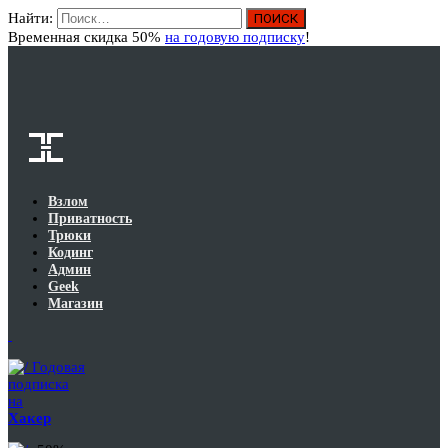
Найти:
Вход
Временная скидка 50%
на годовую подписку
!
Взлом
Приватность
Трюки
Кодинг
Админ
Geek
Магазин
Годовая
подписка
на
Хакер