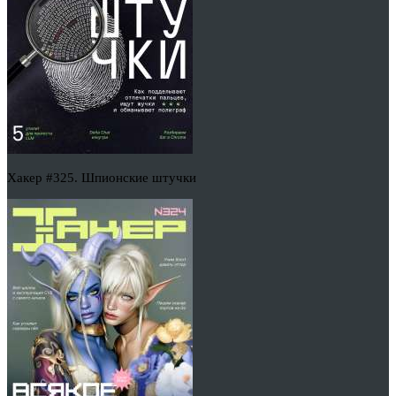
Хакер #325. Шпионские штучки