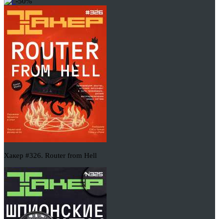
-50%
Хакер #326. Router from Hell