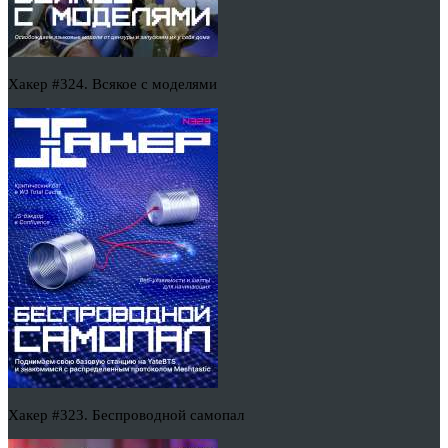
Хакер #324. Всякое с моделями
Хакер #323. Беспроводной самопал