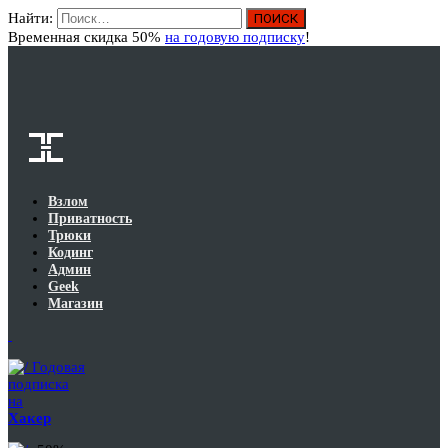
Найти:
Вход
Временная скидка 50%
на годовую подписку
!
Взлом
Приватность
Трюки
Кодинг
Админ
Geek
Магазин
Годовая
подписка
на
Хакер