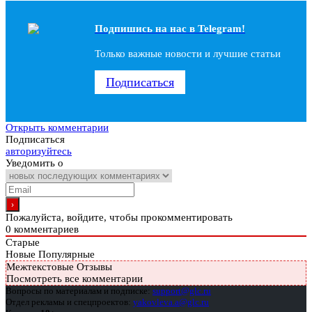
Подпишись на наc в Telegram!
Только важные новости и лучшие статьи
Подписаться
Открыть комментарии
Подписаться
авторизуйтесь
Уведомить о
Пожалуйста, войдите, чтобы прокомментировать
0
комментариев
Старые
Новые
Популярные
Межтекстовые Отзывы
Посмотреть все комментарии
Вопросы по материалам и подписке:
support@glc.ru
Отдел рекламы и спецпроектов:
yakovleva.a@glc.ru