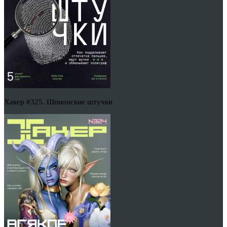
Хакер #325. Шпионские штучки