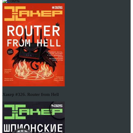
-50%
Хакер #326. Router from Hell