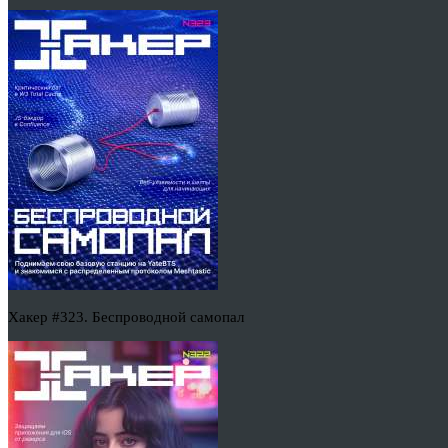
Хакер #323. Беспроводной самопал