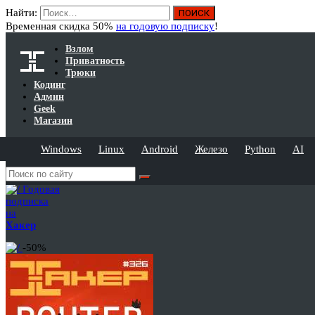
Найти:
Временная скидка 50%
на годовую подписку
!
Взлом
Приватность
Трюки
Кодинг
Админ
Geek
Магазин
Windows
Linux
Android
Железо
Python
AI
Годовая
подписка
на
Хакер
-50%