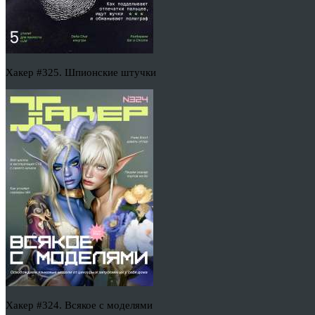
Хакер #325. Шпионские штучки
Хакер #324. Всякое с моделями