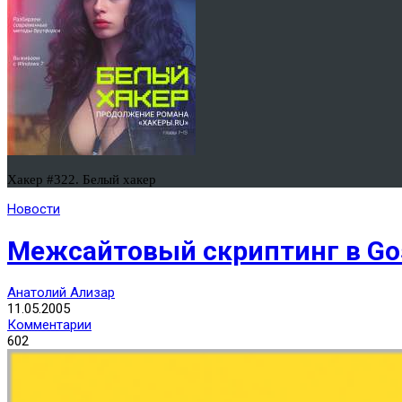
Хакер #322. Белый хакер
Новости
Межсайтовый скриптинг в Gos
Анатолий Ализар
11.05.2005
Комментарии
602