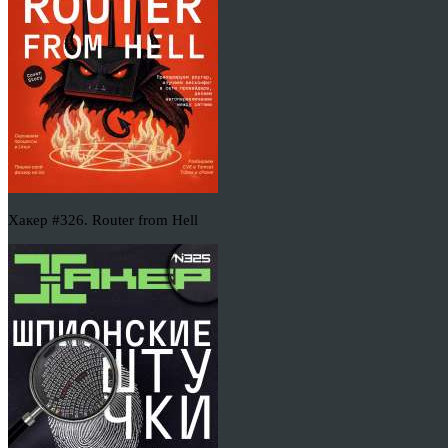
Хакер #326. Router from Hell