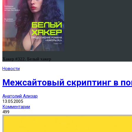
Хакер #322. Белый хакер
Новости
Межсайтовый скриптинг в пои
Анатолий Ализар
13.05.2005
Комментарии
499