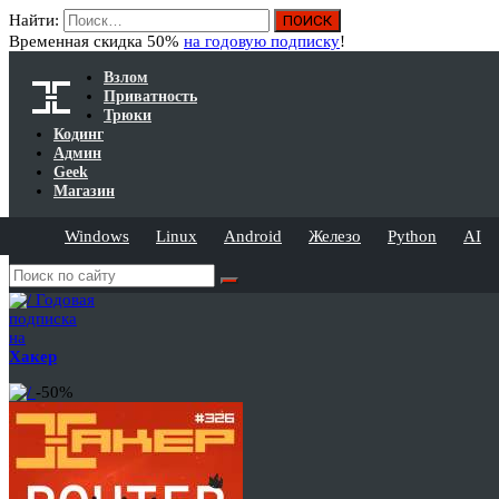
Найти:
Временная скидка 50%
на годовую подписку
!
Взлом
Приватность
Трюки
Кодинг
Админ
Geek
Магазин
Windows
Linux
Android
Железо
Python
AI
Годовая
подписка
на
Хакер
-50%