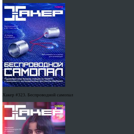
Хакер #323. Беспроводной самопал