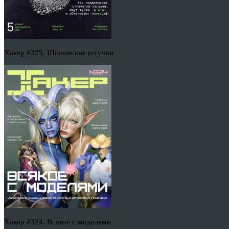
Хакер #325. Шпионские штучки
Хакер #324. Всякое с моделями