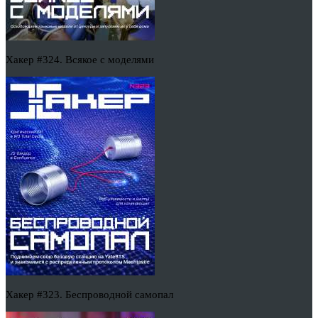
Хакер #324. Всякое с моделями
Хакер #323. Беспроводной самопал