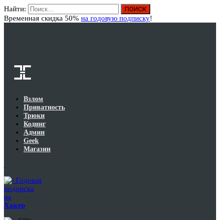
Найти:
Вход
Временная скидка 50%
на годовую подписку
!
Взлом
Приватность
Трюки
Кодинг
Админ
Geek
Магазин
Годовая
подписка
на
Хакер