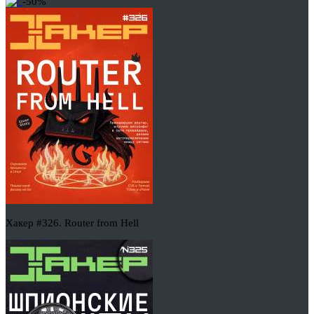
-50%
Хакер #326. Router from Hell