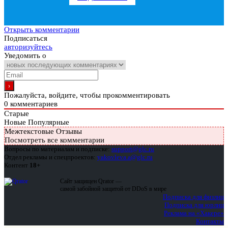
Открыть комментарии
Подписаться
авторизуйтесь
Уведомить о
Пожалуйста, войдите, чтобы прокомментировать
0
комментариев
Старые
Новые
Популярные
Межтекстовые Отзывы
Посмотреть все комментарии
Вопросы по материалам и подписке:
support@glc.ru
Отдел рекламы и спецпроектов:
yakovleva.a@glc.ru
Контент
18+
Сайт защищен Qrator —
самой забойной защитой от DDoS в мире
Подписка для физлиц
Подписка для юрлиц
Реклама на «Хакере»
Контакты