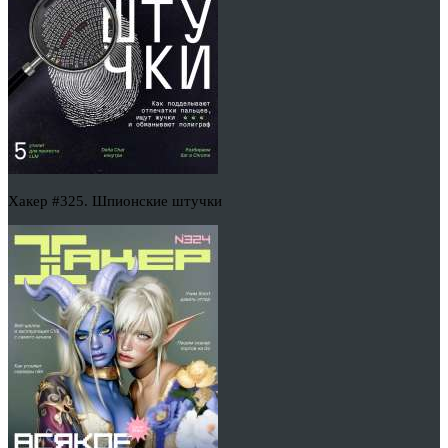
Хакер #325. Шпионские штучки