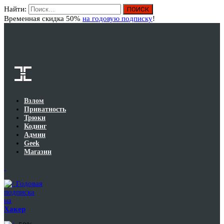
Найти:
Вход
Временная скидка 50%
на годовую подписку
!
Взлом
Приватность
Трюки
Кодинг
Админ
Geek
Магазин
Годовая
подписка
на
Хакер