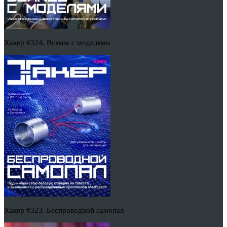
Хакер #324. Всякое с моделями
Хакер #323. Беспроводной самопал