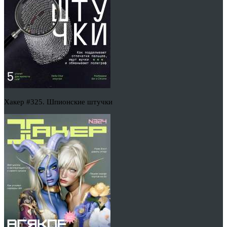
Хакер #325. Шпионские штучки