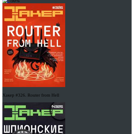
-50%
Хакер #326. Router from Hell