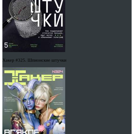
Хакер #325. Шпионские штучки