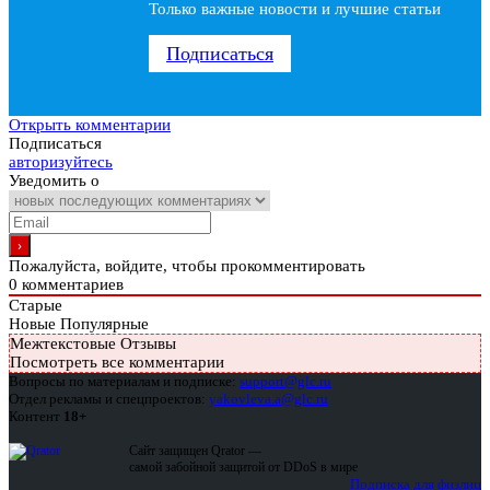
Только важные новости и лучшие статьи
Подписаться
Открыть комментарии
Подписаться
авторизуйтесь
Уведомить о
Пожалуйста, войдите, чтобы прокомментировать
0
комментариев
Старые
Новые
Популярные
Межтекстовые Отзывы
Посмотреть все комментарии
Вопросы по материалам и подписке:
support@glc.ru
Отдел рекламы и спецпроектов:
yakovleva.a@glc.ru
Контент
18+
Сайт защищен Qrator —
самой забойной защитой от DDoS в мире
Подписка для физлиц