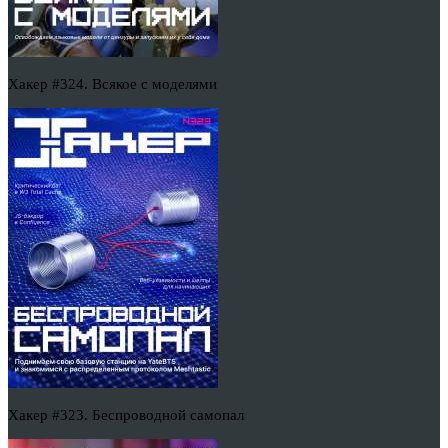
Хакер #324. Всякое с моделями
Хакер #323. Беспроводной самопал