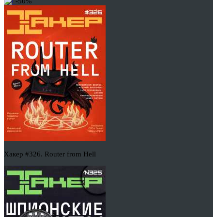
-50%
Хакер #326. Router from Hell