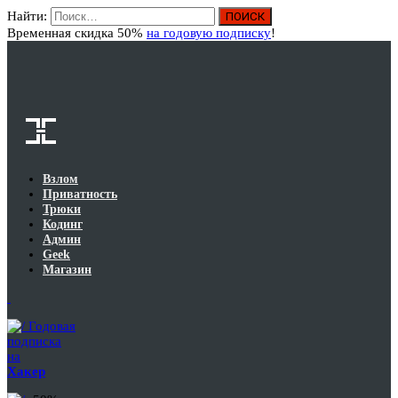
Найти:
Вход
Временная скидка 50%
на годовую подписку
!
Взлом
Приватность
Трюки
Кодинг
Админ
Geek
Магазин
Годовая
подписка
на
Хакер