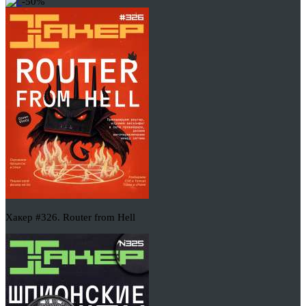
-50%
Хакер #326. Router from Hell