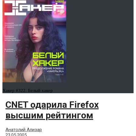
Хакер #322. Белый хакер
CNET одарила Firefox
высшим рейтингом
Анатолий Ализар
23.05.2005