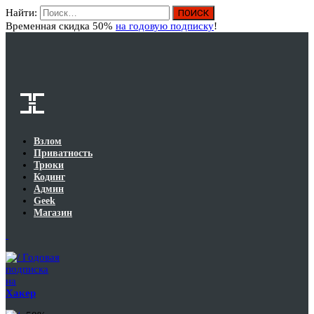
Найти:
Вход
Временная скидка 50%
на годовую подписку
!
Взлом
Приватность
Трюки
Кодинг
Админ
Geek
Магазин
Годовая
подписка
на
Хакер