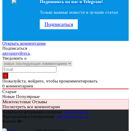
Подпишись на наc в Telegram!
Только важные новости и лучшие статьи
Подписаться
Открыть комментарии
Подписаться
авторизуйтесь
Уведомить о
Пожалуйста, войдите, чтобы прокомментировать
0
комментариев
Старые
Новые
Популярные
Межтекстовые Отзывы
Посмотреть все комментарии
Вопросы по материалам и подписке:
support@glc.ru
Отдел рекламы и спецпроектов:
yakovleva.a@glc.ru
Контент
18+
Сайт защищен Qrator —