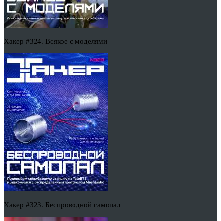
Хакер #324. Всякое с моделями
Хакер #323. Беспроводной самопал