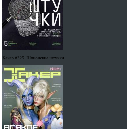
Хакер #325. Шпионские штучки