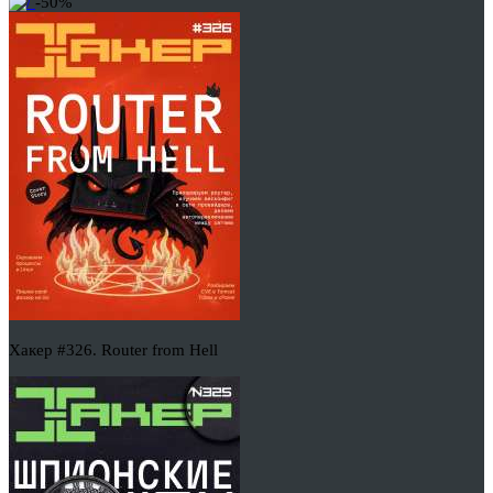
-50%
Хакер #326. Router from Hell