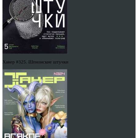
Хакер #325. Шпионские штучки