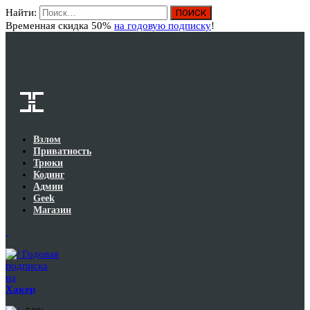
Найти:
Вход
Временная скидка 50%
на годовую подписку
!
Взлом
Приватность
Трюки
Кодинг
Админ
Geek
Магазин
Годовая
подписка
на
Хакер