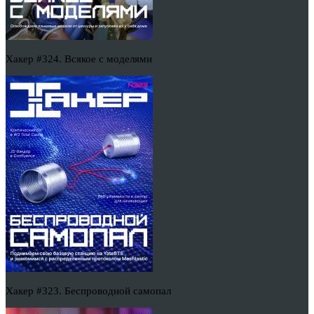
Хакер #324. Всякое с моделями
Хакер #323. Беспроводной самопал