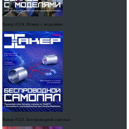
Хакер #324. Всякое с моделями
Хакер #323. Беспроводной самопал