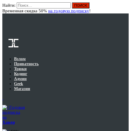
Найти:
Вход
Временная скидка 50%
на годовую подписку
!
Взлом
Приватность
Трюки
Кодинг
Админ
Geek
Магазин
Годовая
подписка
на
Хакер