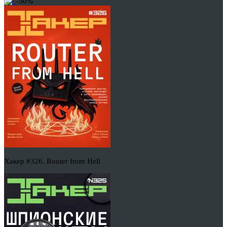
-50%
Хакер #326. Router from Hell