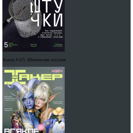
Хакер #325. Шпионские штучки