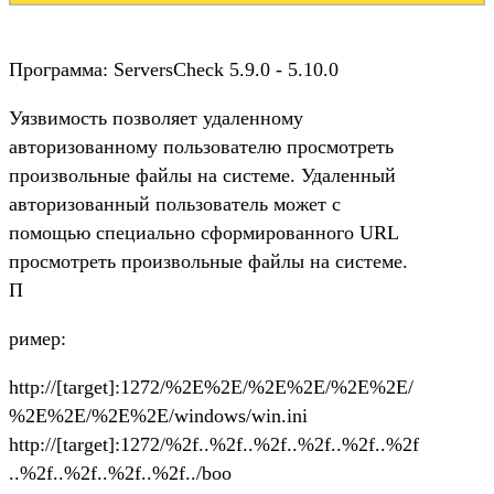
Программа: ServersCheck 5.9.0 - 5.10.0
Уязвимость позволяет удаленному
авторизованному пользователю просмотреть
произвольные файлы на системе. Удаленный
авторизованный пользователь может с
помощью специально сформированного URL
просмотреть произвольные файлы на системе.
П
ример:
http://[target]:1272/%2E%2E/%2E%2E/%2E%2E/
%2E%2E/%2E%2E/windows/win.ini
http://[target]:1272/%2f..%2f..%2f..%2f..%2f..%2f
..%2f..%2f..%2f..%2f../boo