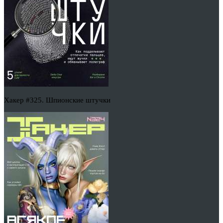
Хакер #325. Шпионские штучки