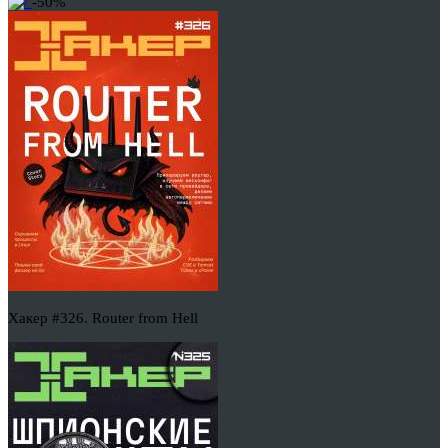
-50%
Хакер #326. Router from Hell