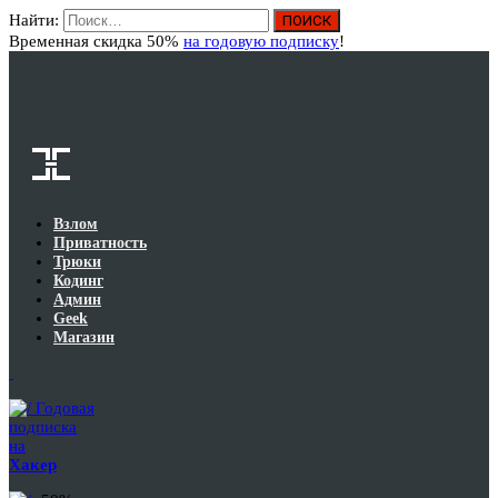
Найти:
Вход
Временная скидка 50%
на годовую подписку
!
Взлом
Приватность
Трюки
Кодинг
Админ
Geek
Магазин
Годовая
подписка
на
Хакер