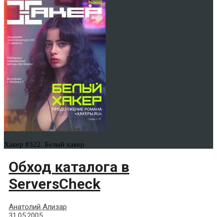
Хакер #322. Белый хакер
Обход каталога в
ServersCheck
Анатолий Ализар
31.05.2005