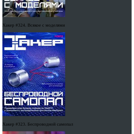
Хакер #324. Всякое с моделями
Хакер #323. Беспроводной самопал