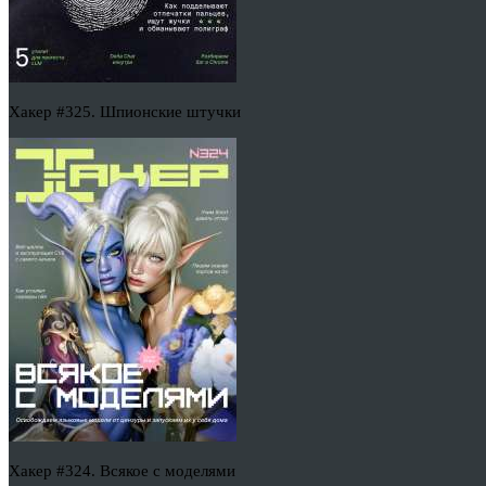
Хакер #325. Шпионские штучки
Хакер #324. Всякое с моделями