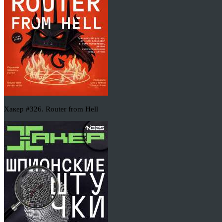
Хакер #326. Router from Hell