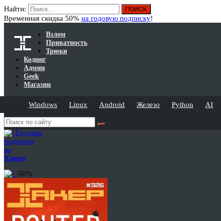
Найти:
Временная скидка 50%
на годовую подписку
!
Взлом
Приватность
Трюки
Кодинг
Админ
Geek
Магазин
Windows
Linux
Android
Железо
Python
AI
Годовая
подписка
на
Хакер
-50%