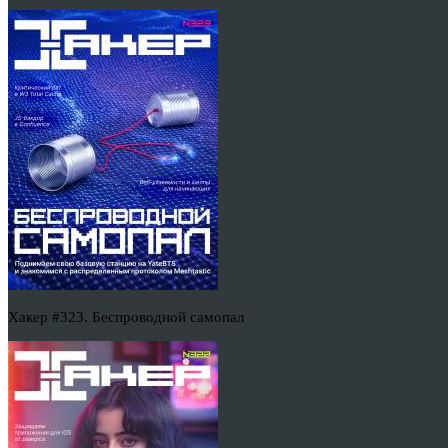
Хакер #323. Беспроводной самопал