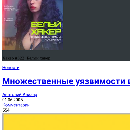
Хакер #322. Белый хакер
Новости
Множественные уязвимости в M
Анатолий Ализар
01.06.2005
Комментарии
554