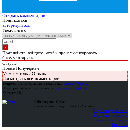
Открыть комментарии
Подписаться
авторизуйтесь
Уведомить о
Пожалуйста, войдите, чтобы прокомментировать
0
комментариев
Старые
Новые
Популярные
Межтекстовые Отзывы
Посмотреть все комментарии
Вопросы по материалам и подписке:
support@glc.ru
Отдел рекламы и спецпроектов:
yakovleva.a@glc.ru
Контент
18+
Сайт защищен Qrator —
самой забойной защитой от DDoS в мире
Подписка для физлиц
Подписка для юрлиц
Реклама на «Хакере»
Контакты