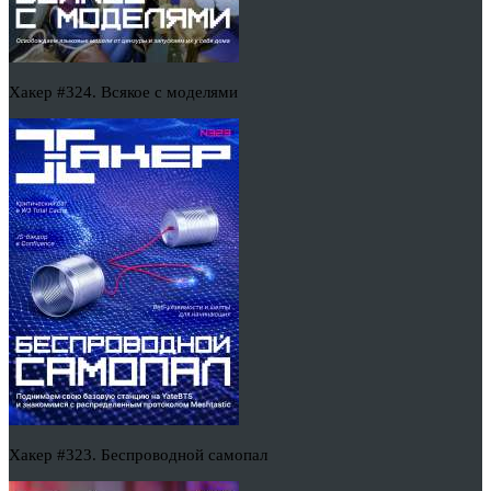
Хакер #324. Всякое с моделями
Хакер #323. Беспроводной самопал