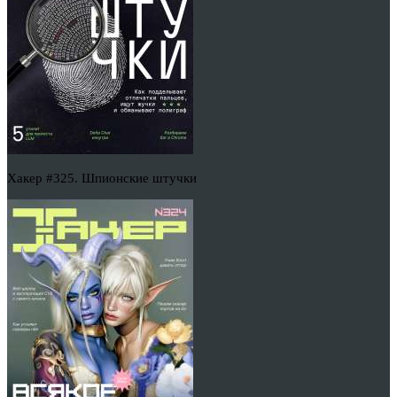
Хакер #325. Шпионские штучки