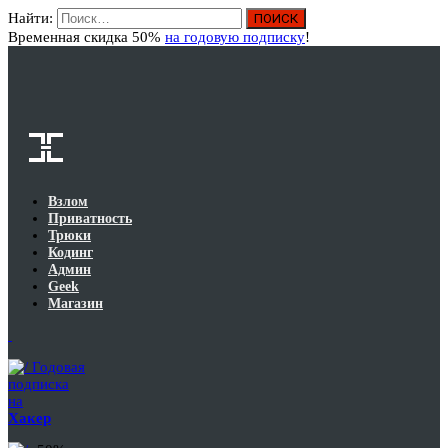
Найти:
Вход
Временная скидка 50%
на годовую подписку
!
Взлом
Приватность
Трюки
Кодинг
Админ
Geek
Магазин
Годовая
подписка
на
Хакер