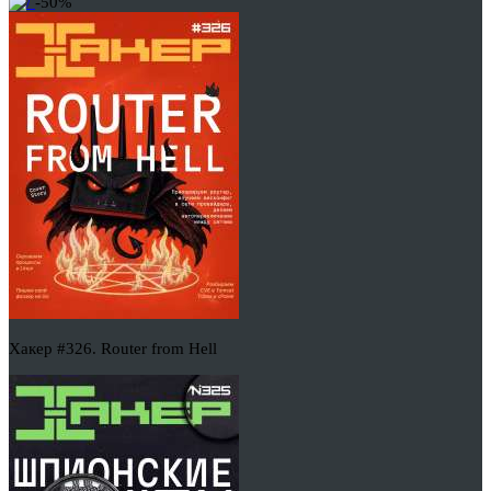
-50%
Хакер #326. Router from Hell