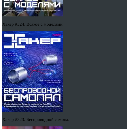
Хакер #324. Всякое с моделями
Хакер #323. Беспроводной самопал