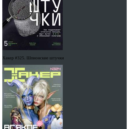
Хакер #325. Шпионские штучки