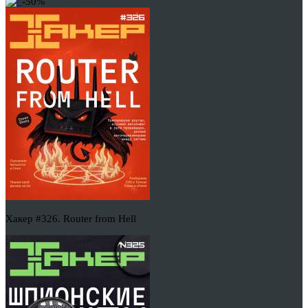
-50%
Хакер #326. Router from Hell