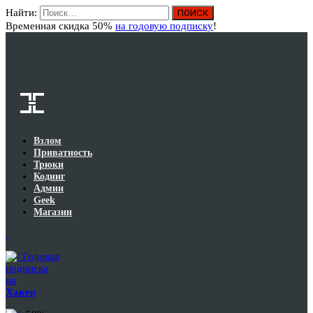
Найти:
Вход
Временная скидка 50%
на годовую подписку
!
Взлом
Приватность
Трюки
Кодинг
Админ
Geek
Магазин
Годовая
подписка
на
Хакер