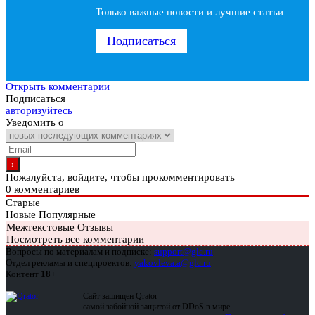
Только важные новости и лучшие статьи
Подписаться
Открыть комментарии
Подписаться
авторизуйтесь
Уведомить о
Пожалуйста, войдите, чтобы прокомментировать
0
комментариев
Старые
Новые
Популярные
Межтекстовые Отзывы
Посмотреть все комментарии
Вопросы по материалам и подписке:
support@glc.ru
Отдел рекламы и спецпроектов:
yakovleva.a@glc.ru
Контент
18+
Сайт защищен Qrator —
самой забойной защитой от DDoS в мире