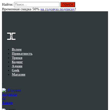
Найти:
Вход
Временная скидка 50%
на годовую подписку
!
Взлом
Приватность
Трюки
Кодинг
Админ
Geek
Магазин
Годовая
подписка
на
Хакер