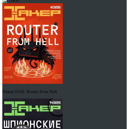
-50%
Хакер #326. Router from Hell