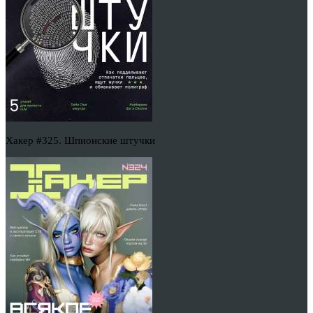
Хакер #325. Шпионские штучки