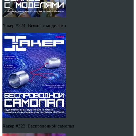
Хакер #324. Всякое с моделями
Хакер #323. Беспроводной самопал