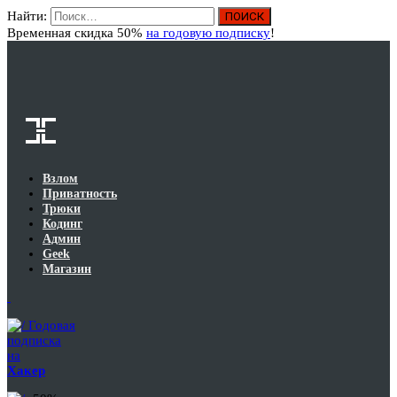
Найти:
Вход
Временная скидка 50%
на годовую подписку
!
Взлом
Приватность
Трюки
Кодинг
Админ
Geek
Магазин
Годовая
подписка
на
Хакер