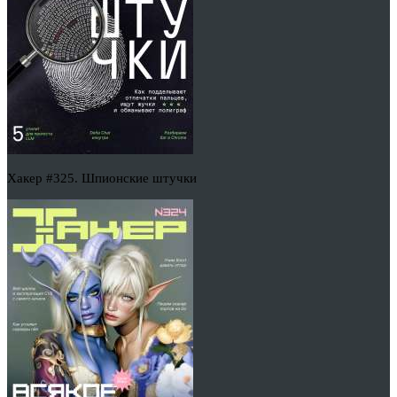
Хакер #325. Шпионские штучки