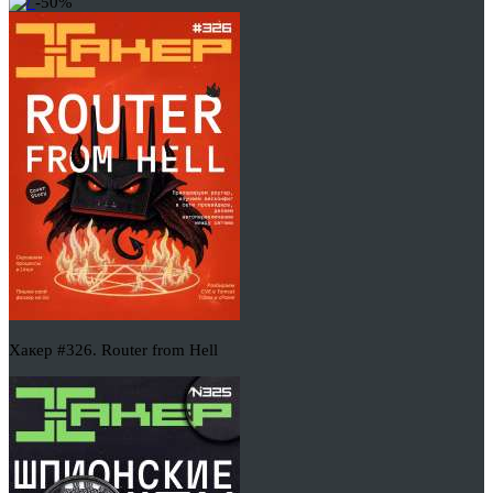
-50%
Хакер #326. Router from Hell