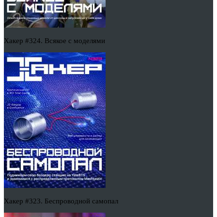
Хакер #324. Всякое с моделями
Хакер #323. Беспроводной самопал