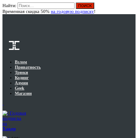
Найти:
Вход
Временная скидка 50%
на годовую подписку
!
Взлом
Приватность
Трюки
Кодинг
Админ
Geek
Магазин
Годовая
подписка
на
Хакер