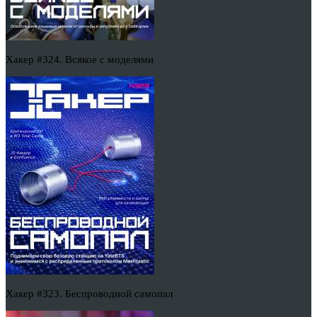
Хакер #324. Всякое с моделями
Хакер #323. Беспроводной самопал