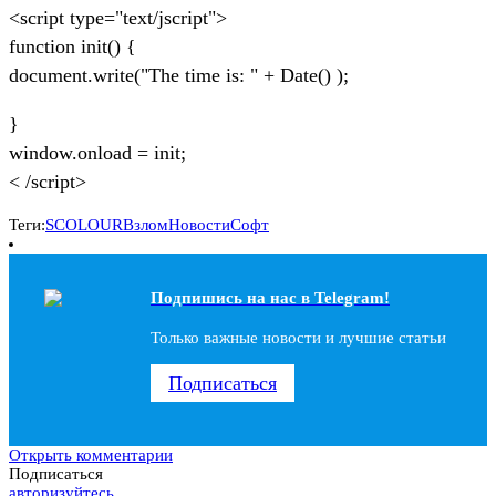
<script type="text/jscript">
function init() {
document.write("The time is: " + Date() );
}
window.onload = init;
< /script>
Теги:
SCOLOUR
Взлом
Новости
Софт
Подпишись на наc в Telegram!
Только важные новости и лучшие статьи
Подписаться
Открыть комментарии
Подписаться
авторизуйтесь