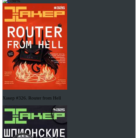
-50%
Хакер #326. Router from Hell