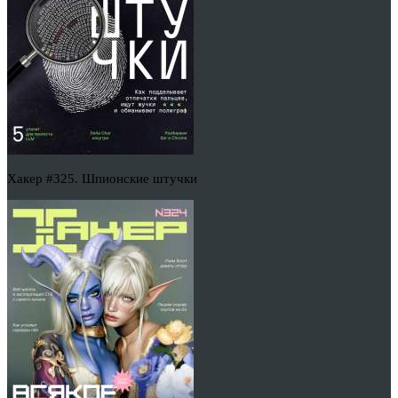
Хакер #325. Шпионские штучки