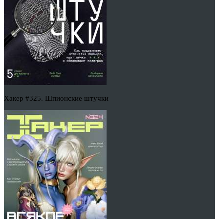
Хакер #325. Шпионские штучки