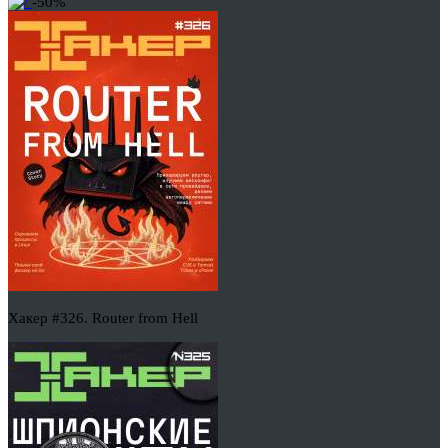
-50%
Хакер #326. Router from Hell