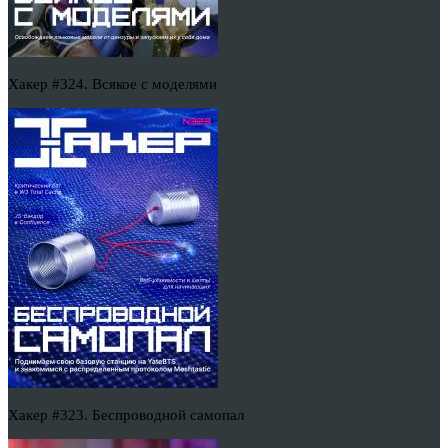
Хакер #324. Всякое с моделями
Хакер #323. Беспроводной самопал