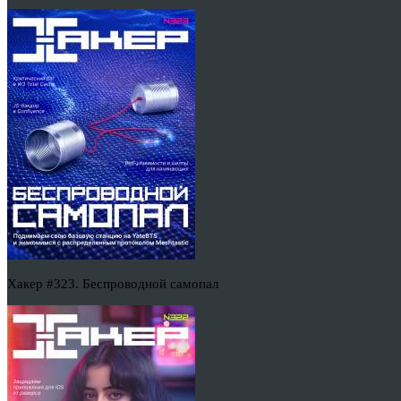
Хакер #323. Беспроводной самопал