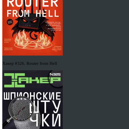
Хакер #326. Router from Hell