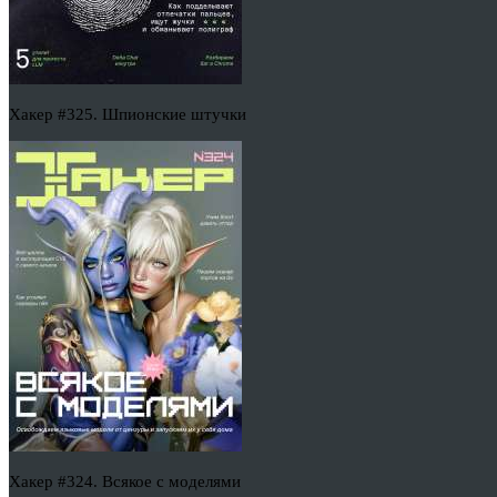
Хакер #325. Шпионские штучки
Хакер #324. Всякое с моделями