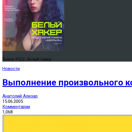
Хакер #322. Белый хакер
Новости
Выполнение произвольного код
Анатолий Ализар
15.06.2005
Комментарии
1,068