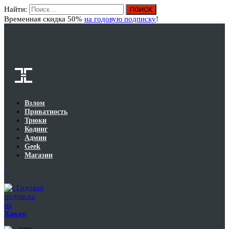
Найти:
Вход
Временная скидка 50%
на годовую подписку
!
Взлом
Приватность
Трюки
Кодинг
Админ
Geek
Магазин
Годовая
подписка
на
Хакер