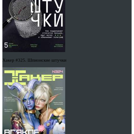
Хакер #325. Шпионские штучки