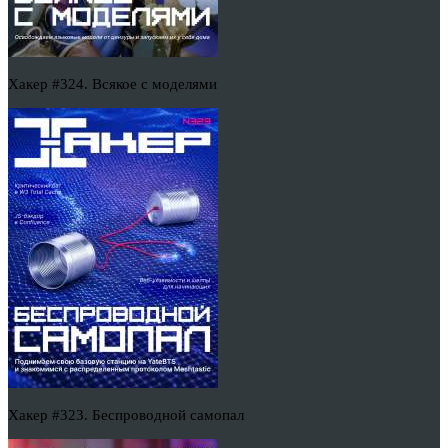
Хакер #324. Всякое с моделями
Хакер #323. Беспроводной самопал