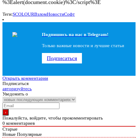
%3Ealert(document.cookie)%3C/script%3E
Теги:
SCOLOUR
Взлом
Новости
Софт
Подпишись на наc в Telegram!
Только важные новости и лучшие статьи
Подписаться
Открыть комментарии
Подписаться
авторизуйтесь
Уведомить о
Пожалуйста, войдите, чтобы прокомментировать
0
комментариев
Старые
Новые
Популярные