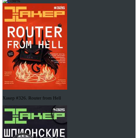
-50%
Хакер #326. Router from Hell