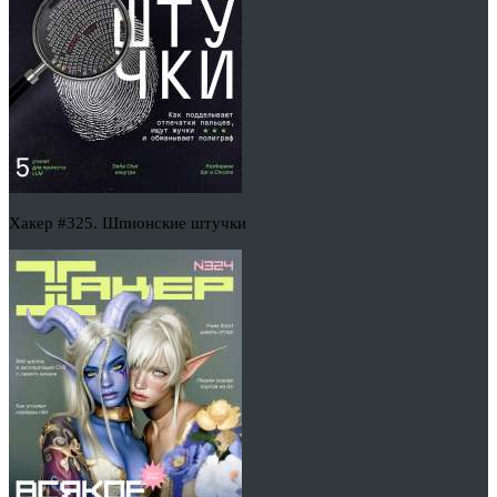
Хакер #325. Шпионские штучки