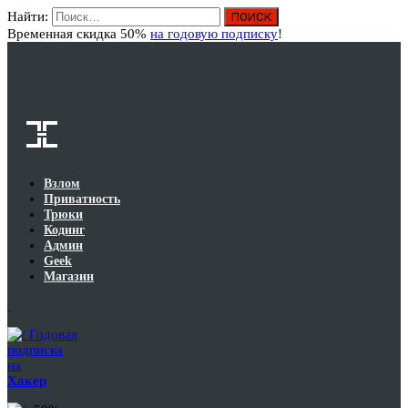
Найти:
Вход
Временная скидка 50%
на годовую подписку
!
Взлом
Приватность
Трюки
Кодинг
Админ
Geek
Магазин
Годовая
подписка
на
Хакер