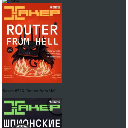
-50%
Хакер #326. Router from Hell