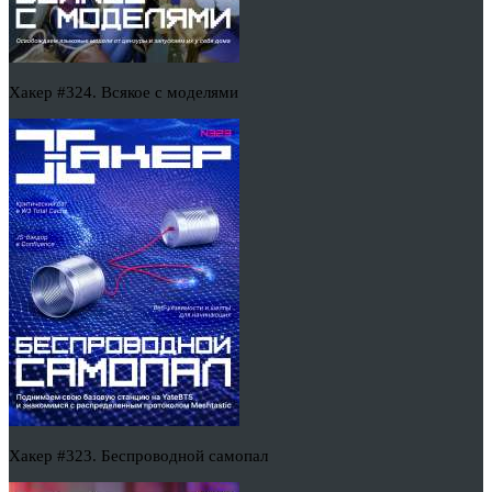
Хакер #324. Всякое с моделями
Хакер #323. Беспроводной самопал