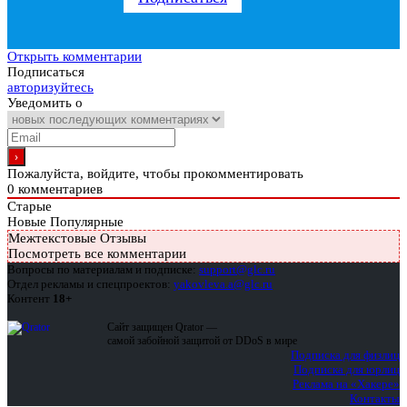
Открыть комментарии
Подписаться
авторизуйтесь
Уведомить о
Пожалуйста, войдите, чтобы прокомментировать
0
комментариев
Старые
Новые
Популярные
Межтекстовые Отзывы
Посмотреть все комментарии
Вопросы по материалам и подписке:
support@glc.ru
Отдел рекламы и спецпроектов:
yakovleva.a@glc.ru
Контент
18+
Сайт защищен Qrator —
самой забойной защитой от DDoS в мире
Подписка для физлиц
Подписка для юрлиц
Реклама на «Хакере»
Контакты