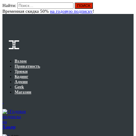
Найти:
Вход
Временная скидка 50%
на годовую подписку
!
Взлом
Приватность
Трюки
Кодинг
Админ
Geek
Магазин
Годовая
подписка
на
Хакер