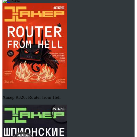
-50%
Хакер #326. Router from Hell