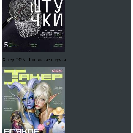
Хакер #325. Шпионские штучки