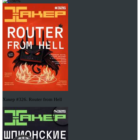
-50%
Хакер #326. Router from Hell