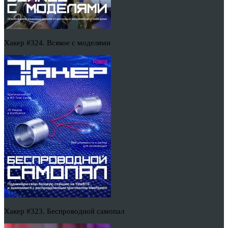
Хакер #324. Всякое с моделями
Хакер #323. Беспроводной самопал