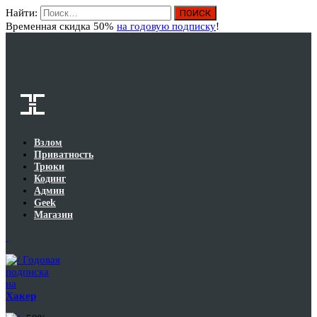
Найти:
Вход
Временная скидка 50%
на годовую подписку
!
Взлом
Приватность
Трюки
Кодинг
Админ
Geek
Магазин
Годовая
подписка
на
Хакер