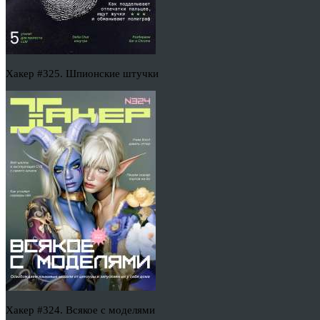
Хакер #325. Шпионские штучки
Хакер #324. Всякое с моделями