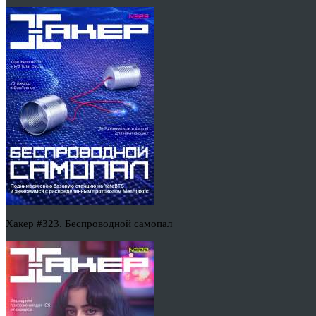
Хакер #323. Беспроводной самопал