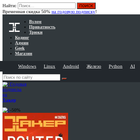
Найти:
Временная скидка 50%
на годовую подписку
!
Взлом
Приватность
Трюки
Кодинг
Админ
Geek
Магазин
Windows
Linux
Android
Железо
Python
AI
Годовая
подписка
на
Хакер
-50%