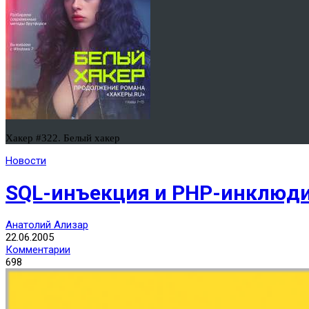
Хакер #322. Белый хакер
Новости
SQL-инъекция и PHP-инклюдин
Анатолий Ализар
22.06.2005
Комментарии
698