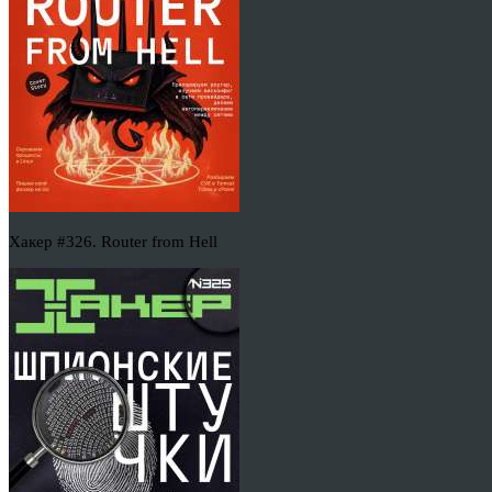
Хакер #326. Router from Hell