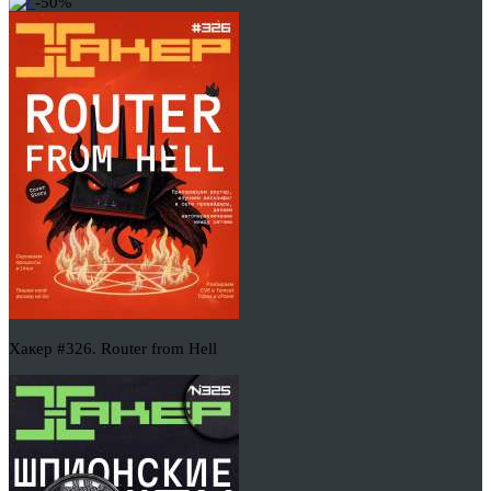
-50%
Хакер #326. Router from Hell