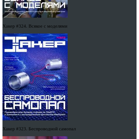
Хакер #324. Всякое с моделями
Хакер #323. Беспроводной самопал