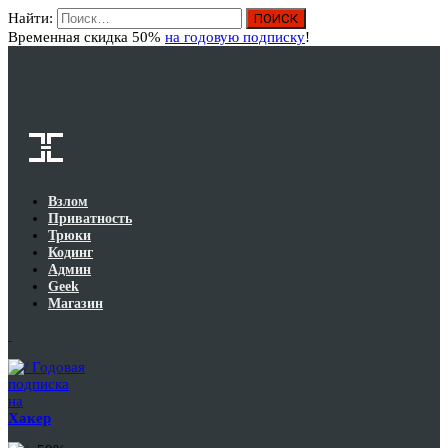
Найти:
Вход
Временная скидка 50%
на годовую подписку
!
Взлом
Приватность
Трюки
Кодинг
Админ
Geek
Магазин
Годовая
подписка
на
Хакер