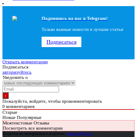
Подпишись на наc в Telegram!
Только важные новости и лучшие статьи
Подписаться
Открыть комментарии
Подписаться
авторизуйтесь
Уведомить о
Пожалуйста, войдите, чтобы прокомментировать
0
комментариев
Старые
Новые
Популярные
Межтекстовые Отзывы
Посмотреть все комментарии
Вопросы по материалам и подписке:
support@glc.ru