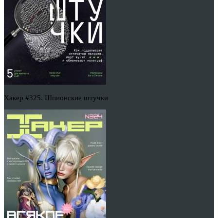
Хакер #325. Шпионские штучки