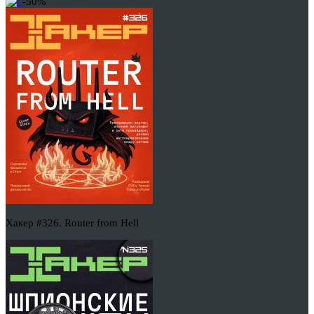
-50%
Хакер #326. Router from Hell