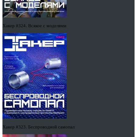
Хакер #324. Всякое с моделями
Хакер #323. Беспроводной самопал