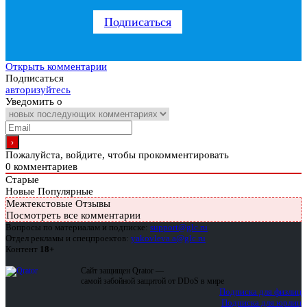
Подписаться
Открыть комментарии
Подписаться
авторизуйтесь
Уведомить о
Пожалуйста, войдите, чтобы прокомментировать
0
комментариев
Старые
Новые
Популярные
Межтекстовые Отзывы
Посмотреть все комментарии
Вопросы по материалам и подписке:
support@glc.ru
Отдел рекламы и спецпроектов:
yakovleva.a@glc.ru
Контент
18+
Сайт защищен Qrator —
самой забойной защитой от DDoS в мире
Подписка для физлиц
Подписка для юрлиц