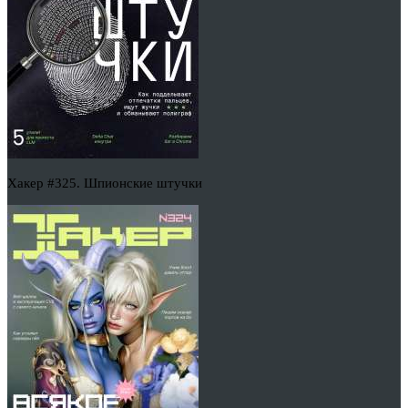
Хакер #325. Шпионские штучки