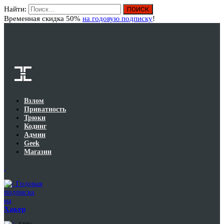
Найти:
Вход
Временная скидка 50%
на годовую подписку
!
Взлом
Приватность
Трюки
Кодинг
Админ
Geek
Магазин
Годовая
подписка
на
Хакер