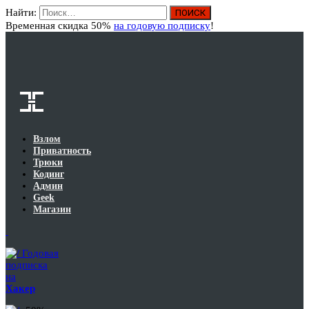
Найти:
Вход
Временная скидка 50%
на годовую подписку
!
Взлом
Приватность
Трюки
Кодинг
Админ
Geek
Магазин
Годовая
подписка
на
Хакер