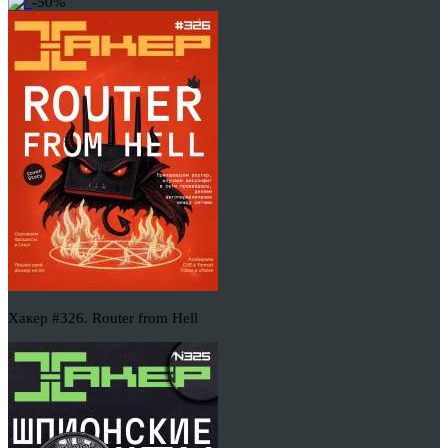
-50%
Хакер #326. Router from Hell