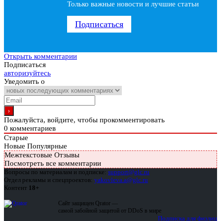
Только важные новости и лучшие статьи
Подписаться
Открыть комментарии
Подписаться
авторизуйтесь
Уведомить о
Пожалуйста, войдите, чтобы прокомментировать
0
комментариев
Старые
Новые
Популярные
Межтекстовые Отзывы
Посмотреть все комментарии
Вопросы по материалам и подписке:
support@glc.ru
Отдел рекламы и спецпроектов:
yakovleva.a@glc.ru
Контент
18+
Сайт защищен Qrator —
самой забойной защитой от DDoS в мире
Подписка для физлиц