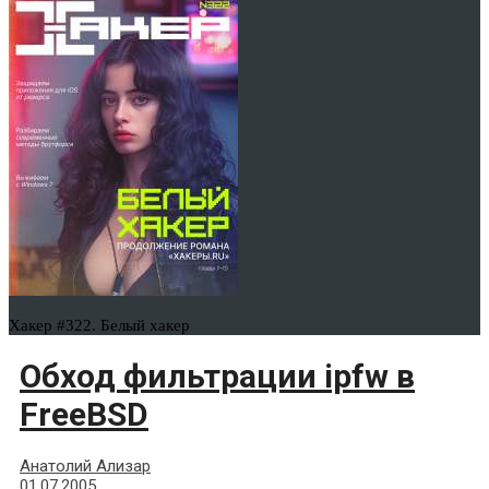
Хакер #322. Белый хакер
Обход фильтрации ipfw в
FreeBSD
Анатолий Ализар
01.07.2005