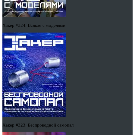
Хакер #324. Всякое с моделями
Хакер #323. Беспроводной самопал