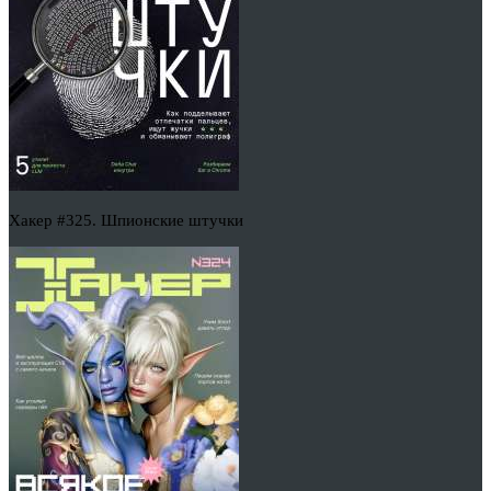
Хакер #325. Шпионские штучки