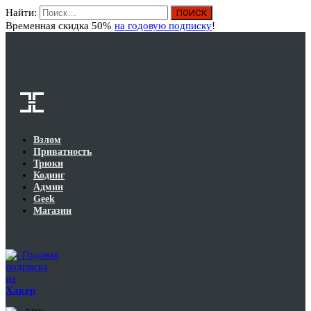
Найти:
Вход
Временная скидка 50%
на годовую подписку
!
Взлом
Приватность
Трюки
Кодинг
Админ
Geek
Магазин
Годовая
подписка
на
Хакер