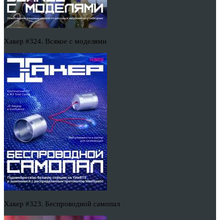
Хакер #324. Всякое с моделями
Хакер #323. Беспроводной самопал