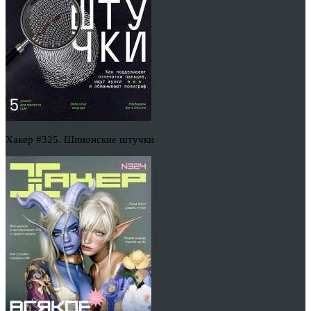
Хакер #325. Шпионские штучки