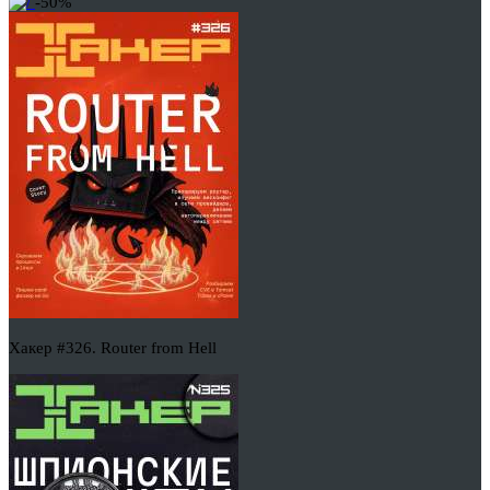
-50%
Хакер #326. Router from Hell