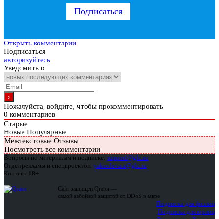
Подписаться
Открыть комментарии
Подписаться
авторизуйтесь
Уведомить о
Пожалуйста, войдите, чтобы прокомментировать
0
комментариев
Старые
Новые
Популярные
Межтекстовые Отзывы
Посмотреть все комментарии
Вопросы по материалам и подписке:
support@glc.ru
Отдел рекламы и спецпроектов:
yakovleva.a@glc.ru
Контент
18+
Сайт защищен Qrator —
самой забойной защитой от DDoS в мире
Подписка для физлиц
Подписка для юрлиц