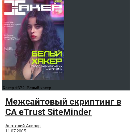
Хакер #322. Белый хакер
Межсайтовый скриптинг в
CA eTrust SiteMinder
Анатолий Ализар
11.07.2005