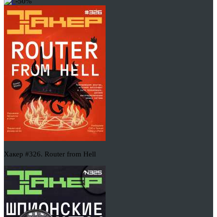
-50%
Хакер #326. Router from Hell