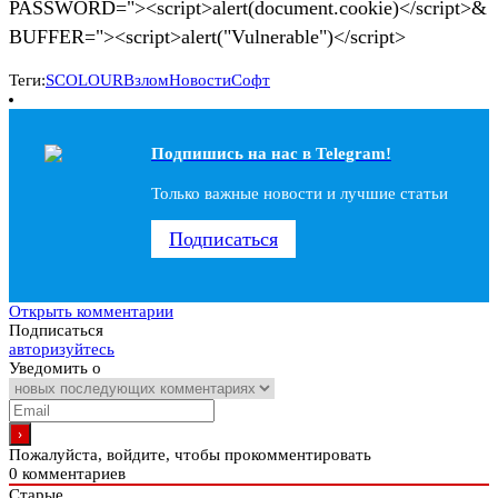
PASSWORD="><script>alert(document.cookie)</script>&
BUFFER="><script>alert("Vulnerable")</script>
Теги:
SCOLOUR
Взлом
Новости
Софт
Подпишись на наc в Telegram!
Только важные новости и лучшие статьи
Подписаться
Открыть комментарии
Подписаться
авторизуйтесь
Уведомить о
Пожалуйста, войдите, чтобы прокомментировать
0
комментариев
Старые