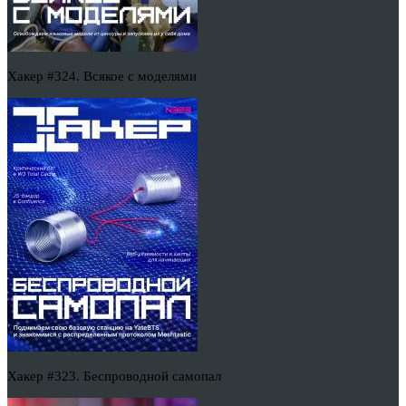
Хакер #324. Всякое с моделями
Хакер #323. Беспроводной самопал