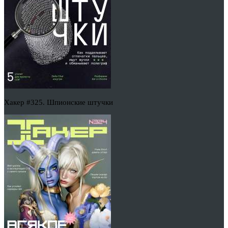
Хакер #325. Шпионские штучки