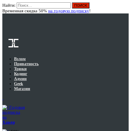
Найти:
Вход
Временная скидка 50%
на годовую подписку
!
Взлом
Приватность
Трюки
Кодинг
Админ
Geek
Магазин
Годовая
подписка
на
Хакер