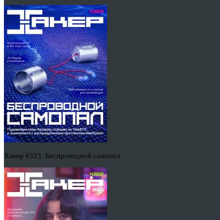
Хакер #323. Беспроводной самопал