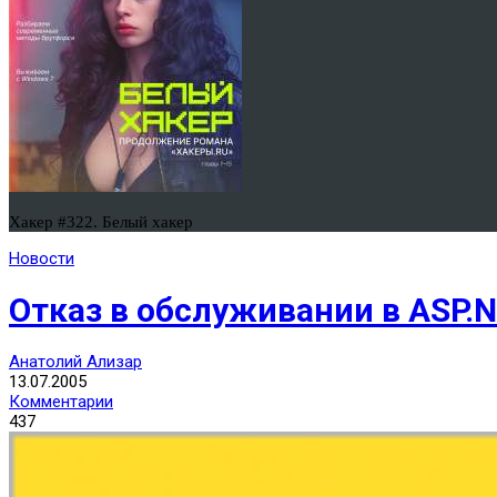
Хакер #322. Белый хакер
Новости
Отказ в обслуживании в ASP.
Анатолий Ализар
13.07.2005
Комментарии
437