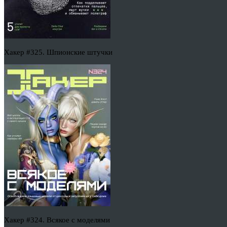
Хакер #325. Шпионские штучки
Хакер #324. Всякое с моделями