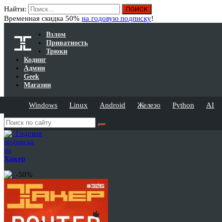
Найти:
Временная скидка 50%
на годовую подписку
!
Взлом
Приватность
Трюки
Кодинг
Админ
Geek
Магазин
Windows
Linux
Android
Железо
Python
AI
Годовая
подписка
на
Хакер
-50%