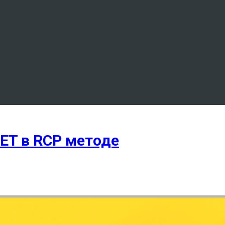
NET в RCP методе