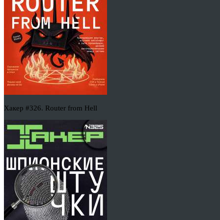
Хакер #326. Router from Hell