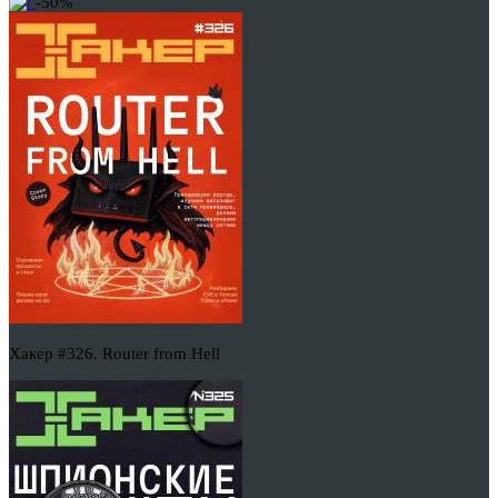
-50%
Хакер #326. Router from Hell