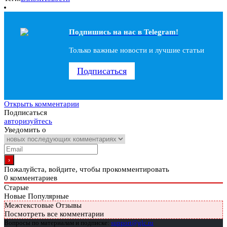
Подпишись на наc в Telegram!
Только важные новости и лучшие статьи
Подписаться
Открыть комментарии
Подписаться
авторизуйтесь
Уведомить о
Пожалуйста, войдите, чтобы прокомментировать
0
комментариев
Старые
Новые
Популярные
Межтекстовые Отзывы
Посмотреть все комментарии
Вопросы по материалам и подписке:
support@glc.ru