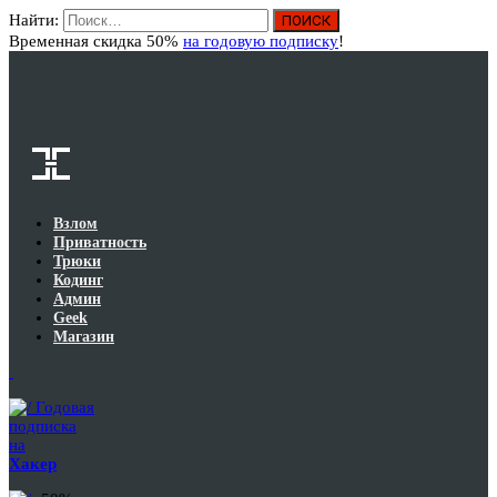
Найти:
Вход
Временная скидка 50%
на годовую подписку
!
Взлом
Приватность
Трюки
Кодинг
Админ
Geek
Магазин
Годовая
подписка
на
Хакер