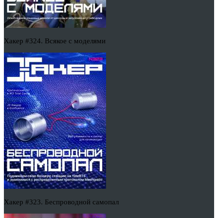
Хакер #324. Всякое с моделями
Хакер #323. Беспроводной самопал