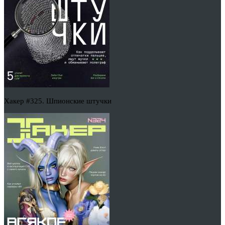
Хакер #325. Шпионские штучки