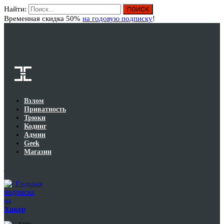
Найти:
Вход
Временная скидка 50%
на годовую подписку
!
Взлом
Приватность
Трюки
Кодинг
Админ
Geek
Магазин
Годовая
подписка
на
Хакер