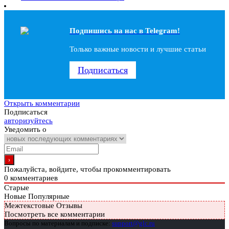
Подпишись на наc в Telegram!
Только важные новости и лучшие статьи
Подписаться
Открыть комментарии
Подписаться
авторизуйтесь
Уведомить о
Пожалуйста, войдите, чтобы прокомментировать
0
комментариев
Старые
Новые
Популярные
Межтекстовые Отзывы
Посмотреть все комментарии
Вопросы по материалам и подписке:
support@glc.ru