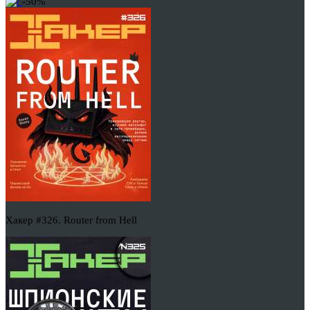
-50%
Хакер #326. Router from Hell