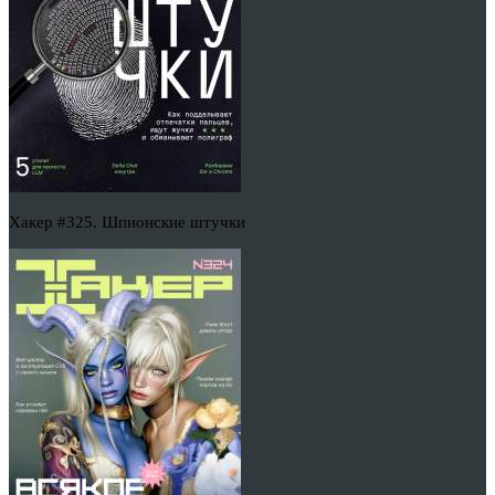
Хакер #325. Шпионские штучки