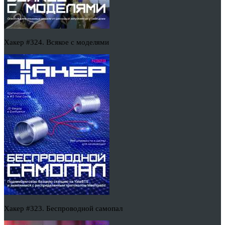
Хакер #324. Всякое с моделями
Хакер #323. Беспроводной самопал